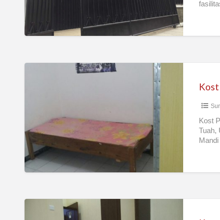
fasili
TIMUR)
Kost
Putri
Kost
Muslimah
Sur
Kost P
Tuah, 
Mandi 
Kost
Ladies