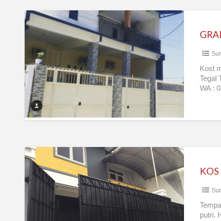
GRAHA
FTK
GRA
KOS
Sur
Kost 
Tegal 
WA : 0
KOS
UNTUK
PUTRI
Sur
DAERAH
KLAMPIS
Tempat
putri.
(SURABAYA