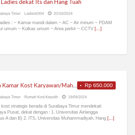
 Ladies dekat Its dan Hang Tuah
abaya Timur
Ladies0304
02/10/2024
Ladies : ~ Kamar mandi dalam ~ AC ~ Air minum ~ PDAM
ur umum ~ Kulkas umum ~ Area parkir ~ CCTV
[…]
Sewa Kamar Kost Karyawan/Mahasiswa
Rp 650.000
abaya Timur
Rumah Kost Keputih
19/09/2024
 kost strategis berada di Surabaya Timur mendekati
ya Pusat, dekat dengan : 1. Universitas Airlangga
us A dan B) 2. ITS, Universitas Muhammadiyah, Hang
[…]