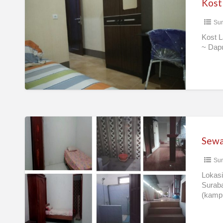
Kost
dekat
Sur
Its
dan
Kost 
~ Dap
Hang
Tuah
Sewa
Kamar
Kost
Sur
Karyawan/Mahasiswa
Lokasi
Suraba
(kamp