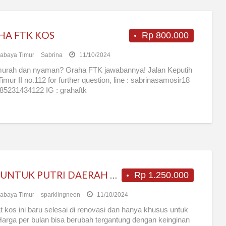
HA FTK KOS
Rp 800.000
abaya Timur
Sabrina
11/10/2024
murah dan nyaman? Graha FTK jawabannya! Jalan Keputih
Timur II no.112 for further question, line : sabrinasamosir18
85231434122 IG : grahaftk
KOS UNTUK PUTRI DAERAH KLAMPIS (SURABAYA TIMUR)
Rp 1.250.000
abaya Timur
sparklingneon
11/10/2024
 kos ini baru selesai di renovasi dan hanya khusus untuk
 Harga per bulan bisa berubah tergantung dengan keinginan