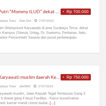
Kos Putri “Mommy ILUD” dekat kampus, Surabaya Timur
Rp 700.000
abaya Timur
Dian Orvi
27/07/2024
tri (Mahasiswi/ Karyawati) di area Surabaya Timur, dekat
 Kampus (Stiesia, Untag, Dr. Soetomo, Perbanas, Itats,
antor Pemerintah/ Swasta dan pusat perbelanjaan.
unan
[…]
Kos Karyawati muslim daerah Keputih Surabaya
Rp 750.000
abaya Timur
otie0960
27/07/2024
ryawati muslim, Jalan Keputih Tegal Tembusan Gang 3
 b (lewat gang 4 bisa) Fasilitas : Kasur busa/matras
bed, kamar mandi closet duduk,
[…]