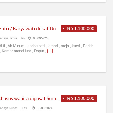
Kos Putri / Karyawati dekat Unair dan ITS dan Galaxy Mall
Rp 1.100.000
abaya Timur
Tio
05/09/2024
-fi , Air Minum , spring bed , lemari , meja , kursi , Parkir
, Kamar mandi luar , Dapur ,
[…]
Kos khusus wanita dipusat Surabaya timur strategis dan nyaman
Rp 1.100.000
abaya Pusat
HR36
08/08/2024