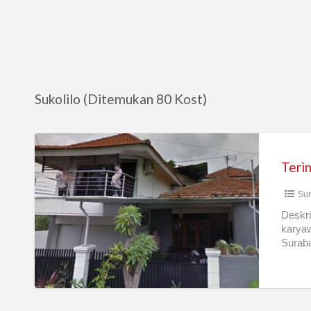
Sukolilo (Ditemukan 80 Kost)
Terima
Kost
Teri
Putri
Sur
Deskri
karyaw
Suraba
kampu