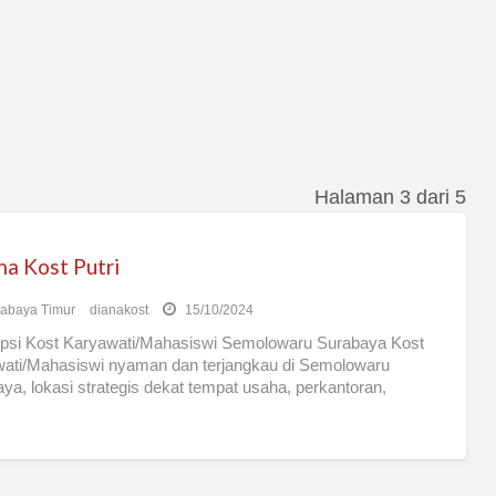
Halaman 3 dari 5
ma Kost Putri
abaya Timur
dianakost
15/10/2024
psi Kost Karyawati/Mahasiswi Semolowaru Surabaya Kost
ati/Mahasiswi nyaman dan terjangkau di Semolowaru
ya, lokasi strategis dekat tempat usaha, perkantoran,
s, supermarket, terminal, SPBU, ATM, tempat
[…]