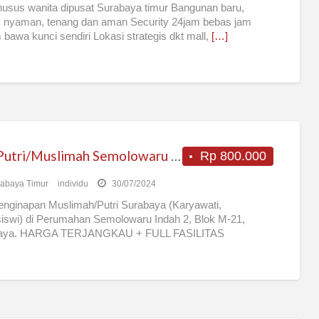
usus wanita dipusat Surabaya timur Bangunan baru,
, nyaman, tenang dan aman Security 24jam bebas jam
bawa kunci sendiri Lokasi strategis dkt mall,
[…]
Kos Putri/Muslimah Semolowaru Surabaya Tipe B
Rp 800.000
abaya Timur
individu
30/07/2024
nginapan Muslimah/Putri Surabaya (Karyawati,
swi) di Perumahan Semolowaru Indah 2, Blok M-21,
aya. HARGA TERJANGKAU + FULL FASILITAS
ngan aman, nyaman, tenang insyaaAllah