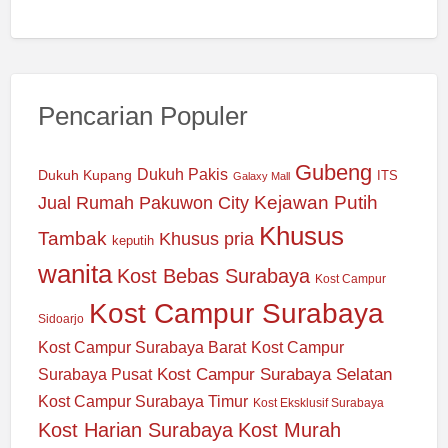
Pencarian Populer
Gubeng
Dukuh Pakis
Dukuh Kupang
ITS
Galaxy Mall
Jual Rumah Pakuwon City
Kejawan Putih
Khusus
Tambak
Khusus pria
keputih
wanita
Kost Bebas Surabaya
Kost Campur
Kost Campur Surabaya
Sidoarjo
Kost Campur Surabaya Barat
Kost Campur
Kost Campur Surabaya Selatan
Surabaya Pusat
Kost Campur Surabaya Timur
Kost Eksklusif Surabaya
Kost Harian Surabaya
Kost Murah