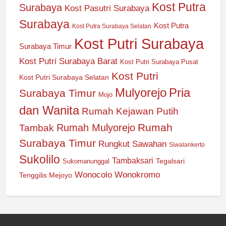
Kost Putra
Surabaya
Kost Pasutri Surabaya
Surabaya
Kost Putra
Kost Putra Surabaya Selatan
Kost Putri Surabaya
Surabaya Timur
Kost Putri Surabaya Barat
Kost Putri Surabaya Pusat
Kost Putri
Kost Putri Surabaya Selatan
Mulyorejo
Pria
Surabaya Timur
Mojo
dan Wanita
Rumah Kejawan Putih
Rumah
Rumah Mulyorejo
Tambak
Surabaya Timur
Rungkut
Sawahan
Siwalankerto
Sukolilo
Tambaksari
Tegalsari
Sukomanunggal
Wonocolo
Wonokromo
Tenggilis Mejoyo