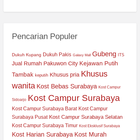
Pencarian Populer
Gubeng
Dukuh Pakis
Dukuh Kupang
ITS
Galaxy Mall
Jual Rumah Pakuwon City
Kejawan Putih
Khusus
Tambak
Khusus pria
keputih
wanita
Kost Bebas Surabaya
Kost Campur
Kost Campur Surabaya
Sidoarjo
Kost Campur Surabaya Barat
Kost Campur
Kost Campur Surabaya Selatan
Surabaya Pusat
Kost Campur Surabaya Timur
Kost Eksklusif Surabaya
Kost Harian Surabaya
Kost Murah