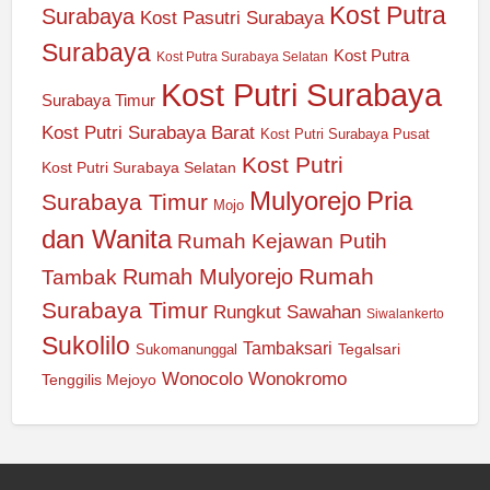
Kost Putra
Surabaya
Kost Pasutri Surabaya
Surabaya
Kost Putra
Kost Putra Surabaya Selatan
Kost Putri Surabaya
Surabaya Timur
Kost Putri Surabaya Barat
Kost Putri Surabaya Pusat
Kost Putri
Kost Putri Surabaya Selatan
Mulyorejo
Pria
Surabaya Timur
Mojo
dan Wanita
Rumah Kejawan Putih
Rumah
Rumah Mulyorejo
Tambak
Surabaya Timur
Rungkut
Sawahan
Siwalankerto
Sukolilo
Tambaksari
Tegalsari
Sukomanunggal
Wonocolo
Wonokromo
Tenggilis Mejoyo