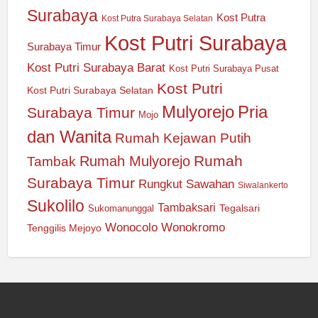
Surabaya
Kost Putra
Kost Putra Surabaya Selatan
Kost Putri Surabaya
Surabaya Timur
Kost Putri Surabaya Barat
Kost Putri Surabaya Pusat
Kost Putri
Kost Putri Surabaya Selatan
Mulyorejo
Pria
Surabaya Timur
Mojo
dan Wanita
Rumah Kejawan Putih
Rumah
Rumah Mulyorejo
Tambak
Surabaya Timur
Rungkut
Sawahan
Siwalankerto
Sukolilo
Tambaksari
Tegalsari
Sukomanunggal
Wonocolo
Wonokromo
Tenggilis Mejoyo