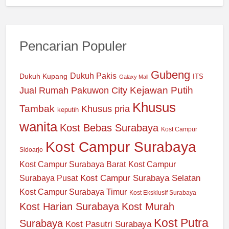
Pencarian Populer
Gubeng
Dukuh Pakis
Dukuh Kupang
ITS
Galaxy Mall
Jual Rumah Pakuwon City
Kejawan Putih
Khusus
Tambak
Khusus pria
keputih
wanita
Kost Bebas Surabaya
Kost Campur
Kost Campur Surabaya
Sidoarjo
Kost Campur Surabaya Barat
Kost Campur
Kost Campur Surabaya Selatan
Surabaya Pusat
Kost Campur Surabaya Timur
Kost Eksklusif Surabaya
Kost Harian Surabaya
Kost Murah
Kost Putra
Surabaya
Kost Pasutri Surabaya