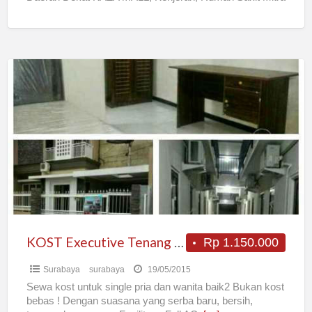
[…]
KOST
Executive
Tenang
Single
Baik-
Baik
KOST Executive Tenang Single Baik-Baik
Rp 1.150.000
Surabaya
surabaya
19/05/2015
Sewa kost untuk single pria dan wanita baik2 Bukan kost
bebas ! Dengan suasana yang serba baru, bersih,