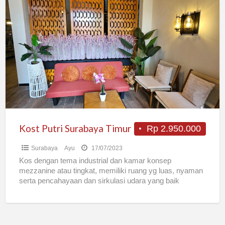
Kost
Putri
Surabaya
Timur
Kost Putri Surabaya Timur
Rp 2.950.000
Surabaya
Ayu
17/07/2023
Kos dengan tema industrial dan kamar konsep
mezzanine atau tingkat, memiliki ruang yg luas, nyaman
serta pencahayaan dan sirkulasi udara yang baik
Khusus untuk putri,
[…]