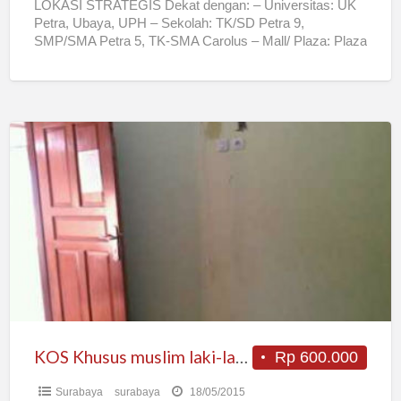
LOKASI STRATEGIS Dekat dengan: – Universitas: UK
Petra, Ubaya, UPH – Sekolah: TK/SD Petra 9,
SMP/SMA Petra 5, TK-SMA Carolus – Mall/ Plaza: Plaza
Marina,
[…]
KOS
Khusus
muslim
laki-
laki
dekat
PTC
sby
KOS Khusus muslim laki-laki dekat PTC sby
Rp 600.000
Surabaya
surabaya
18/05/2015