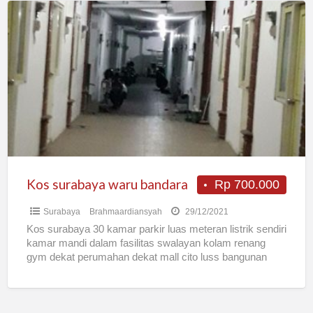
Kos
surabaya
waru
bandara
Kos surabaya waru bandara
Rp 700.000
Surabaya
Brahmaardiansyah
29/12/2021
Kos surabaya 30 kamar parkir luas meteran listrik sendiri
kamar mandi dalam fasilitas swalayan kolam renang
gym dekat perumahan dekat mall cito luss bangunan
2000
[…]