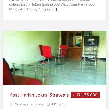
dalam, Listrik Token (pulsa) 900 Watt, Area Parkir Spd
Motor, Ada Pantry / Dapur
[…]
Kost
Harian
Lokasi
Strategis
Kost Harian Lokasi Strategis
Rp 75.000
Surabaya
surabaya
18/05/2015