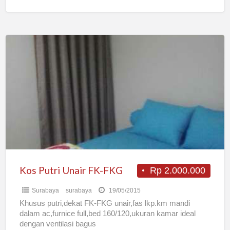
Kos
Putri
Unair
FK-
FKG
Kos Putri Unair FK-FKG
Rp 2.000.000
Surabaya
surabaya
19/05/2015
Khusus putri,dekat FK-FKG unair,fas lkp.km mandi
dalam ac,furnice full,bed 160/120,ukuran kamar ideal
dengan ventilasi bagus