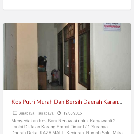
Kos
Putri
Murah
Dan
Bersih
Daerah
Karang
Empat
Kos Putri Murah Dan Bersih Daerah Karang Empat
Surabaya
surabaya
19/05/2015
Menyediakan Kos Baru Renovasi untuk Karyawanti 2
Lantai Di Jalan Karang Empat Timur I / 1 Surabya
Daerah Dekat KAZA MALL, Kenjeran, Rumah Sakit Mitra