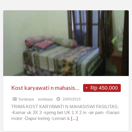
Kost
karyawati
n
mahasiswi
mumer
n
bersih
tidak
masuk
gang
Kost karyawati n mahasiswi mumer n bersih tidak masuk gang
Rp 450.000
Surabaya
surabaya
20/05/2015
TRIMA KOST KARYAWATI N MAHASISWI FASILITAS;
-Kamar uk 3X 3 -spring bet UK 1 X 2 m -air pam -Garasi
motor -Dapur kering -Lemari &
[…]