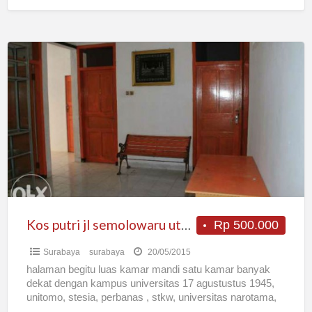
Kos
putri
jl
semolowaru
utara
1
no
63
Kos putri jl semolowaru utara 1 no 63
Rp 500.000
Surabaya
surabaya
20/05/2015
halaman begitu luas kamar mandi satu kamar banyak
dekat dengan kampus universitas 17 agustustus 1945,
unitomo, stesia, perbanas , stkw, universitas narotama,
poltekkes, galaxy mall,
[…]