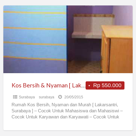
Kos
Bersih
&
Nyaman
[
Lakarsantri,
Sby
]
Kos Bersih & Nyaman [ Lakarsantri, Sby ]
Rp 550.000
Surabaya
surabaya
20/05/2015
Rumah Kos Bersih, Nyaman dan Murah [ Lakarsantri,
Surabaya ] – Cocok Untuk Mahasiswa dan Mahasiswi –
Cocok Untuk Karyawan dan Karyawati – Cocok Untuk
[…]