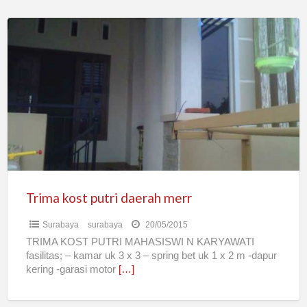
Trima
kost
putri
daerah
merr
Trima kost putri daerah merr
Surabaya
surabaya
20/05/2015
TRIMA KOST PUTRI MAHASISWI N KARYAWATI
fasilitas; – kamar uk 3 x 3 – spring bet uk 1 x 2 m -dapur
kering -garasi motor
[…]