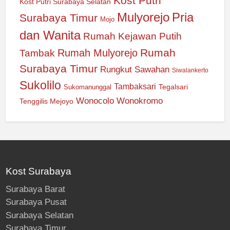
Kost Putri
Kost Putri Surabaya Selatan
Mulyorejo
Pria
Surabaya Timur
Mojo
dan Wanita
Rumah Kejawan Putih
Rumah
Rumah Mulyorejo
Tambak
Surabaya Timur
Rungkut
Sawahan
Siwalankerto
Sukolilo
Tambaksari
Tegalsari
Sukomanunggal
Wonocolo
Wonokromo
Tenggilis Mejoyo
Kost Surabaya
Surabaya Barat
Surabaya Pusat
Surabaya Selatan
Surabaya Timur