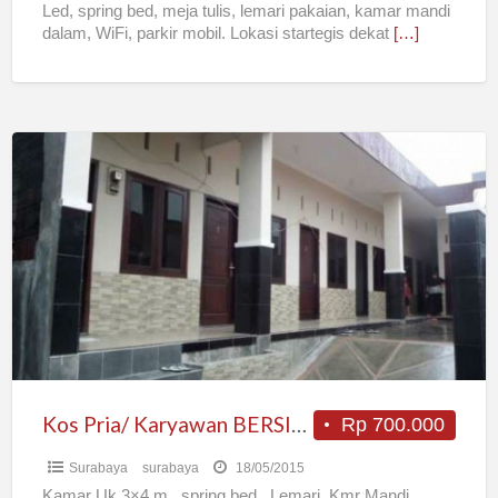
Led, spring bed, meja tulis, lemari pakaian, kamar mandi
dalam, WiFi, parkir mobil. Lokasi startegis dekat
[…]
Kos
Pria/
Karyawan
BERSIH
NYAMAN
Kos Pria/ Karyawan BERSIH NYAMAN
Rp 700.000
Surabaya
surabaya
18/05/2015
Kamar Uk 3×4 m , spring bed , Lemari, Kmr Mandi