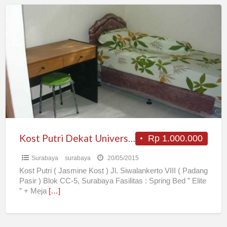
Kost
Putri
Dekat
Universitas
Kristen
Petra
Surabaya
Kost Putri Dekat Universitas Kristen Petra Surabaya
Rp 1.000.000
Surabaya
surabaya
20/05/2015
Kost Putri ( Jasmine Kost ) Jl. Siwalankerto VIII ( Padang
Pasir ) Blok CC-5, Surabaya Fasilitas : Spring Bed ” Elite
” + Meja
[…]