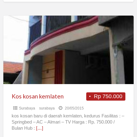
Kos
kosan
kemlaten
Kos kosan kemlaten
Rp 750.000
Surabaya
surabaya
20/05/2015
kos kosan baru di daerah kemlaten, kedurus Fasilitas : –
Springbed – AC – Almari – TV Harga : Rp. 750.000 /
Bulan Hub :
[…]