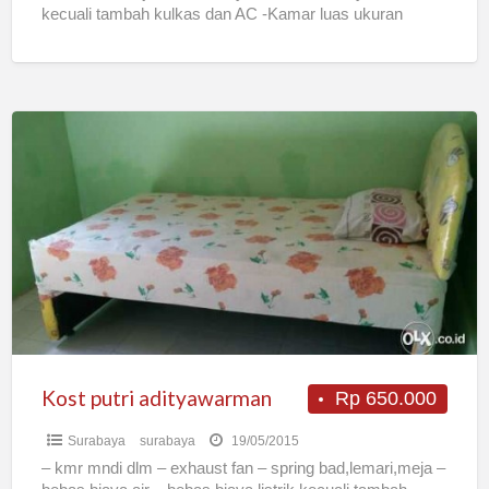
kecuali tambah kulkas dan AC -Kamar luas ukuran
5×3m -Parkir motor -Jemuran
[…]
Kost
putri
adityawarman
Kost putri adityawarman
Rp 650.000
Surabaya
surabaya
19/05/2015
– kmr mndi dlm – exhaust fan – spring bad,lemari,meja –