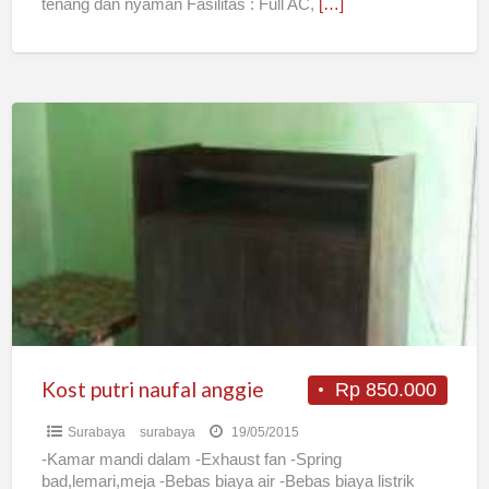
tenang dan nyaman Fasilitas : Full AC,
[…]
Kost
putri
naufal
anggie
Kost putri naufal anggie
Rp 850.000
Surabaya
surabaya
19/05/2015
-Kamar mandi dalam -Exhaust fan -Spring
bad,lemari,meja -Bebas biaya air -Bebas biaya listrik