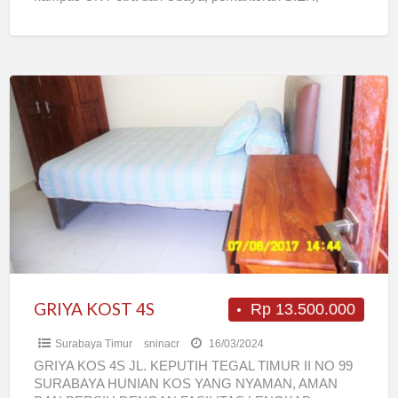
Rungkut, Kutisari, Kendangsari,
[…]
GRIYA
KOST
4S
GRIYA KOST 4S
Rp 13.500.000
Surabaya Timur
sninacr
16/03/2024
GRIYA KOS 4S JL. KEPUTIH TEGAL TIMUR II NO 99
SURABAYA HUNIAN KOS YANG NYAMAN, AMAN