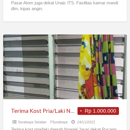
Pasar Atom juga dekat Unair, ITS. Fasilitas kamar mandi
dlm, kipas angin.
Terima
Kost
Pria/Laki
Ngagel
Jaya
Selatan
gang
3
Surabaya
Terima Kost Pria/Laki Ngagel Jaya Selatan gang 3 Surabaya
Rp 1.000.000
Surabaya Selatan
FSurabaya
24/11/2022
Terima kost pria/laki daerah Ngagel Jaya/ dekat Pucang