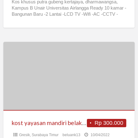
Kos khusus putra gubeng kertajaya, dharmawangsa,
Kampus B Unair Universitas Airlangga Ready 10 kamar -
Bangunan Baru -2 Lantai -LCD TV -Wifi -AC -CCTV -
Spring Bed
[…]
kost
yayasan
mandiri
belakang
rungkut
industri
kost yayasan mandiri belakang rungkut industri
Rp 300.000
Gresik
,
Surabaya Timur
beluank13
10/04/2022