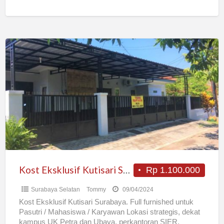
Kost
Eksklusif
Kutisari
Surabaya
Kost Eksklusif Kutisari Surabaya
Rp 1.100.000
Surabaya Selatan
Tommy
09/04/2024
Kost Eksklusif Kutisari Surabaya. Full furnished untuk
Pasutri / Mahasiswa / Karyawan Lokasi strategis, dekat
kampus UK Petra dan Ubaya, perkantoran SIER,