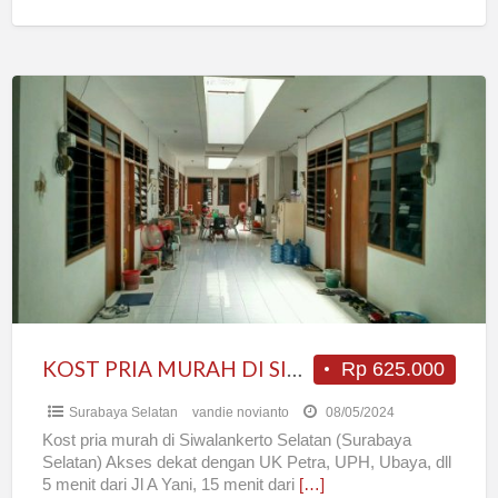
wanita
[…]
KOST
PRIA
MURAH
DI
SIWALANKERTO
SELATAN
KOST PRIA MURAH DI SIWALANKERTO SELATAN
Rp 625.000
Surabaya Selatan
vandie novianto
08/05/2024
Kost pria murah di Siwalankerto Selatan (Surabaya
Selatan) Akses dekat dengan UK Petra, UPH, Ubaya, dll
5 menit dari Jl A Yani, 15 menit dari
[…]