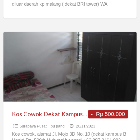
diluar daerah kp.malang ( dekat BRI tower) WA
081252888865
[…]
Kos
Cowok
Dekat
Kampus
B
Unair
Kos Cowok Dekat Kampus B Unair
Rp 500.000
Surabaya Pusat
bu pandi
20/11/2023
Kos cowok, alamat Jl. Mojo 3D No. 10 (dekat kampus B