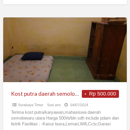
Kost
putra
daerah
semolowaru
Kost putra daerah semolowaru
Rp 500.000
Surabaya Timur
Susi aris
04/07/2024
Terima kost putra/karyawan,mahasiswa daerah
semolowaru utara Harga 500rb/bln sdh include pdam dan
listrik Fasilitas : -Kasur busa,Lemari,Wifi,Cctv,Garasi
motor -Akses kunci 24 jam/bebas(Dilarang bw tmn