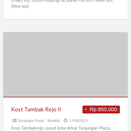
Unair) Rp. 500rb Hubungi bu pandi +62 897-3464-982
(bisa wa)
Kost
Tambak
Rejo
II
Kost Tambak Rejo II
Rp 850.000
Surabaya Pusat
Waskito
17/04/2023
Kost Tambakrejo, pusat kota dekat Tunjungan Plaza,