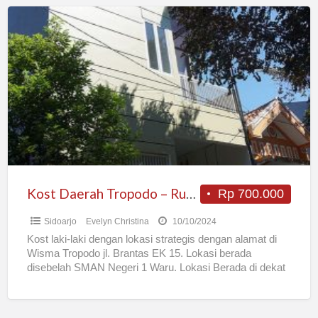
Kost
Daerah
Tropodo
–
Rungkut
Industri
Murah
dan
Strategis
Kost Daerah Tropodo – Rungkut Industri Murah dan Strategis
Rp 700.000
Sidoarjo
Evelyn Christina
10/10/2024
Kost laki-laki dengan lokasi strategis dengan alamat di
Wisma Tropodo jl. Brantas EK 15. Lokasi berada
disebelah SMAN Negeri 1 Waru. Lokasi Berada di dekat
[…]