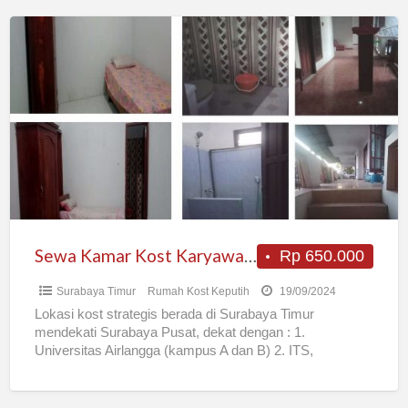
Sewa
Kamar
Kost
Karyawan/Mahasiswa
Sewa Kamar Kost Karyawan/Mahasiswa
Rp 650.000
Surabaya Timur
Rumah Kost Keputih
19/09/2024
Lokasi kost strategis berada di Surabaya Timur
mendekati Surabaya Pusat, dekat dengan : 1.
Universitas Airlangga (kampus A dan B) 2. ITS,
Universitas Muhammadiyah, Hang
[…]