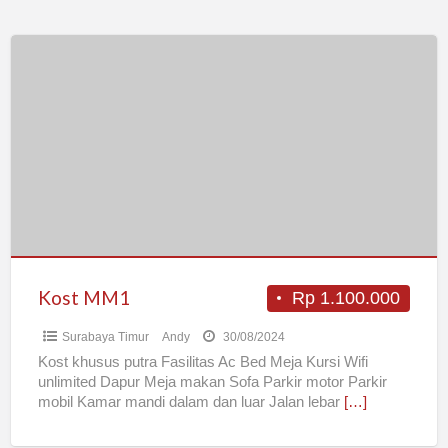
Kost
MM1
Kost MM1
Rp 1.100.000
Surabaya Timur
Andy
30/08/2024
Kost khusus putra Fasilitas Ac Bed Meja Kursi Wifi
unlimited Dapur Meja makan Sofa Parkir motor Parkir
mobil Kamar mandi dalam dan luar Jalan lebar
[…]