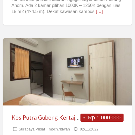
Anom. Ada 2 kamar pilihan 1000K – 1250K dengan luas
18 m2 (4×4.5 m). Dekat kawasan kampus
[…]
Kos
Putra
Gubeng
Kertajaya
Kampus
Unair
Kos Putra Gubeng Kertajaya Kampus Unair
Rp 1.000.000
Surabaya Pusat
moch.ridwan
02/11/2022