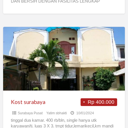
DAN BERSIH DENGAN FASILITAS LENGKAP
FASILITAS : AC, KAMAR
[…]
Kost
surabaya
Kost surabaya
Rp 400.000
Surabaya Pusat
Yatim sbhakti
10/01/2024
tinggal dua kamar. 400 rb/bln, single hanya utk
karyawan/ti. luas 3 X 3. tmpt tidur,lemarikecil,km mandi