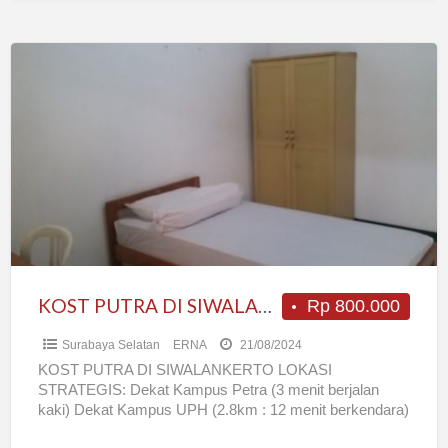
KOST
PUTRA
DI
SIWALANKERTO
(DEKAT
PETRA,
UPH
DAN
CITO)
KOST PUTRA DI SIWALANKERTO (DEKAT PETRA, UPH DAN CITO)
Rp 800.000
Surabaya Selatan
ERNA
21/08/2024
KOST PUTRA DI SIWALANKERTO LOKASI
STRATEGIS: Dekat Kampus Petra (3 menit berjalan
kaki) Dekat Kampus UPH (2.8km : 12 menit berkendara)
Dekat CITO (2.8km :
[…]