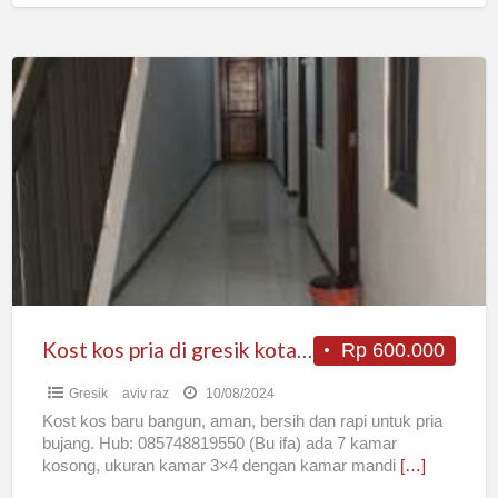
Kost
kos
pria
di
gresik
kota
Randuagung
(bangunan
baru)
Kost kos pria di gresik kota Randuagung (bangunan baru)
Rp 600.000
Gresik
aviv raz
10/08/2024
Kost kos baru bangun, aman, bersih dan rapi untuk pria
bujang. Hub: 085748819550 (Bu ifa) ada 7 kamar
kosong, ukuran kamar 3×4 dengan kamar mandi
[…]