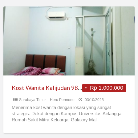
Kost
Wanita
Kalijudan
98,
Mulyorejo,
Surabaya
Kost Wanita Kalijudan 98, Mulyorejo, Surabaya
Rp 1.000.000
Surabaya Timur
Heru Permono
03/10/2025
Menerima kost wanita dengan lokasi yang sangat
strategis. Dekat dengan Kampus Universitas Airlangga,
Rumah Sakit Mitra Keluarga, Galaxxy Mall.
Menyediakan fasilitas kamar AC + kamar
[…]