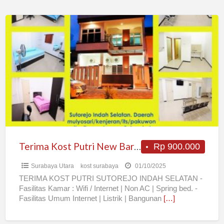
Terima
Kost
Putri
New
Baru
WIFI
Terima Kost Putri New Baru WIFI
Rp 900.000
Surabaya Utara
kost surabaya
01/10/2025
TERIMA KOST PUTRI SUTOREJO INDAH SELATAN -
Fasilitas Kamar : Wifi / Internet | Non AC | Spring bed. -
Fasilitas Umum Internet | Listrik | Bangunan
[…]