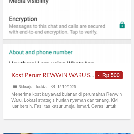
Perum
REWWIN
WARU
SIDOARJO
wifi
Kost Perum REWWIN WARU SIDOARJO wifi
Rp 500
Sidoarjo
loekizz
15/10/2025
Menerima kost karyawati bulanan di perumahan Rewwin
Waru. Lokasi strategis hunian nyaman dan tenang, KM
luar bersih. Fasilitas kasur ,meja, lemari. Garasi untuk
motor aja.
[…]