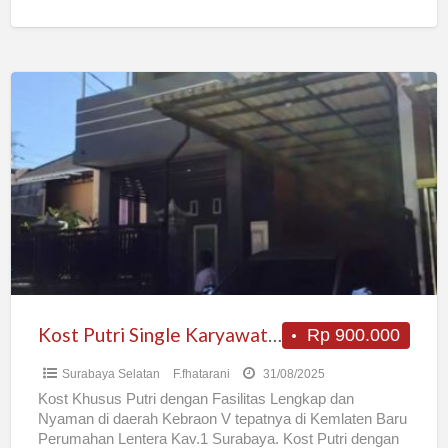
Kost
Putri
Single
Karyawati
Mahasiswi
Siswi
Nyaman
dan
Mewah
Serba
Kost Putri Single Karyawati Mahasiswi Siswi Nyaman dan Mewah Serba Ada
Rp 900.000
Ada
Surabaya Selatan
F.fhatarani
31/08/2025
Kost Khusus Putri dengan Fasilitas Lengkap dan
Nyaman di daerah Kebraon V tepatnya di Kemlaten Baru
Perumahan Lentera Kav.1 Surabaya. Kost Putri dengan