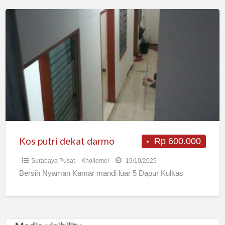
Kos
putri
dekat
darmo
Kos putri dekat darmo
Rp 600.000
Surabaya Pusat
Kholiemei
19/10/2025
Bersih Nyaman Kamar mandi luar 5 Dapur Kulkas
Kost