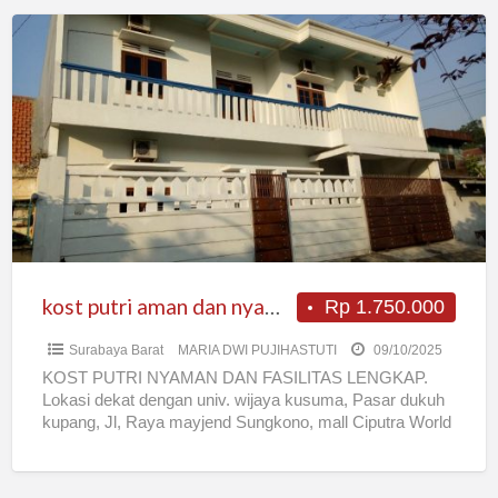
kost
putri
aman
dan
nyaman
kost putri aman dan nyaman
Rp 1.750.000
Surabaya Barat
MARIA DWI PUJIHASTUTI
09/10/2025
KOST PUTRI NYAMAN DAN FASILITAS LENGKAP.
Lokasi dekat dengan univ. wijaya kusuma, Pasar dukuh
kupang, Jl, Raya mayjend Sungkono, mall Ciputra World
, MAll Pakuwon
[…]