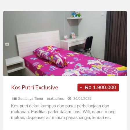
Kos
Putri
Exclusive
Kos Putri Exclusive
Rp 1.900.000
Surabaya Timur
makacikos
30/09/2025
Kos putri dekat kampus dan pusat perbelanjaan dan
makanan. Fasilitas parkir dalam luas. Wifi, dapur, ruang
makan, dispenser air minum panas dingin, lemari es.
Kamar
[…]