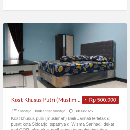
tarif non
[…]
Kost
Khusus
Putri
(Muslimah)
Baiti
Jannati
Sidoarjo
Kost Khusus Putri (Muslimah) Baiti Jannati Sidoarjo
Rp 500.000
Sidoarjo
baitijannatisidoarjo
30/08/2025
Kost khusus putri (muslimah) Baiti Jannati terletak di
pusat kota Sidoarjo, tepatnya di Wisma Sarinadi, dekat
dari GOR, alun-alun, mall, pusat pemerintahan dan