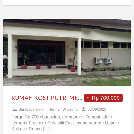
RUMAH
KOST
PUTRI
MELATI23
RUMAH KOST PUTRI MELATI23
Rp 700.000
Surabaya Timur
Herman Wibisono
02/09/2025
Harga Rp 700 ribu/ bulan, termasuk: • Tempat tidur •
Lemari • Free air • Free wifi Fasilitas bersama: • Dapur •
Kulkas • Ruang
[…]