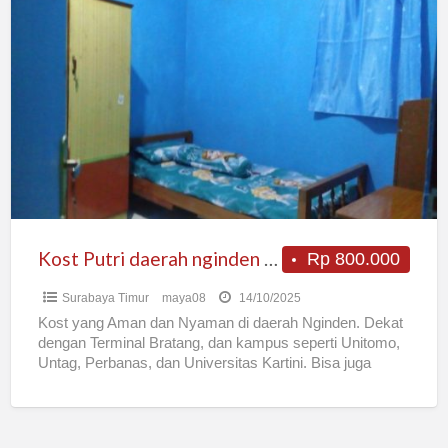
Kost
Putri
daerah
nginden
dekat
dengan
Kampus
Kost Putri daerah nginden dekat dengan Kampus
Rp 800.000
Surabaya Timur
maya08
14/10/2025
Kost yang Aman dan Nyaman di daerah Nginden. Dekat
dengan Terminal Bratang, dan kampus seperti Unitomo,
Untag, Perbanas, dan Universitas Kartini. Bisa juga
dipakai untuk
[…]