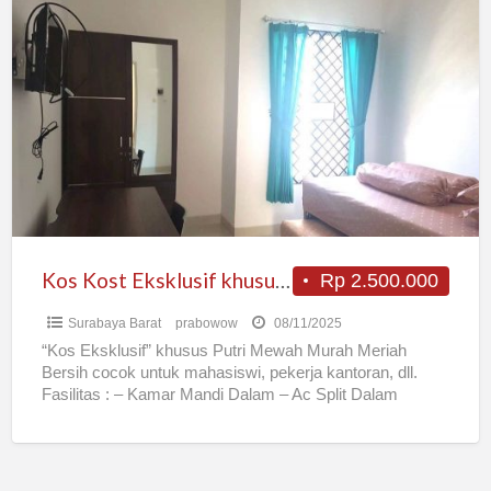
Kos
Kost
Eksklusif
khusus
Putri
Dukuh
Kupang
UWK
Kos Kost Eksklusif khusus Putri Dukuh Kupang UWK
Rp 2.500.000
Surabaya Barat
prabowow
08/11/2025
“Kos Eksklusif” khusus Putri Mewah Murah Meriah
Bersih cocok untuk mahasiswi, pekerja kantoran, dll.
Fasilitas : – Kamar Mandi Dalam – Ac Split Dalam
Kamar
[…]