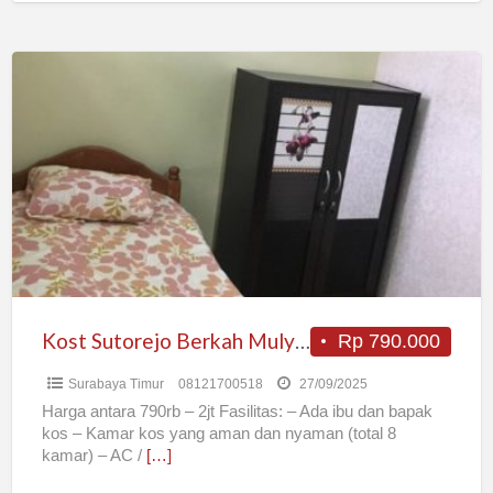
Kost
Sutorejo
Berkah
Mulyorejo
Surabaya
Kost Sutorejo Berkah Mulyorejo Surabaya
Rp 790.000
Surabaya Timur
08121700518
27/09/2025
Harga antara 790rb – 2jt Fasilitas: – Ada ibu dan bapak
kos – Kamar kos yang aman dan nyaman (total 8
kamar) – AC /
[…]