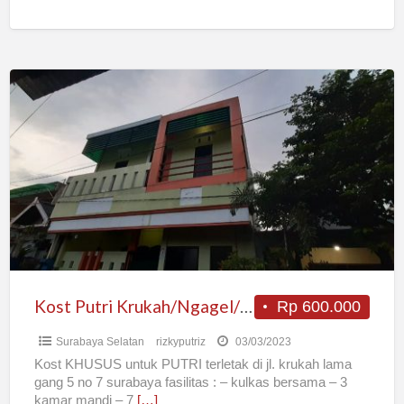
Kost
Putri
Krukah/Ngagel/Bratang
Kost Putri Krukah/Ngagel/Bratang
Rp 600.000
Surabaya Selatan
rizkyputriz
03/03/2023
Kost KHUSUS untuk PUTRI terletak di jl. krukah lama
gang 5 no 7 surabaya fasilitas : – kulkas bersama – 3
kamar mandi – 7
[…]