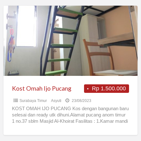
Kost
Omah
Ijo
Pucang
Kost Omah Ijo Pucang
Rp 1.500.000
Surabaya Timur
Asyuti
23/08/2023
KOST OMAH IJO PUCANG Kos dengan bangunan baru
selesai dan ready utk dihuni.Alamat pucang anom timur
1 no.37 sblm Masjid Al-Khoirat Fasilitas : 1.Kamar mandi
[…]