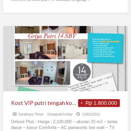
Kost
VIP
putri
tengah
kota
surabaya
Kost VIP putri tengah kota surabaya
Rp 1.800.000
Surabaya Timur
Griyaputri14sby
13/02/2022
Deluxe Plus : Harga : 2.100.000 – ukuran 20 m2 – lantai
dasar – kasur Comforta – AC panasonic low watt – TV