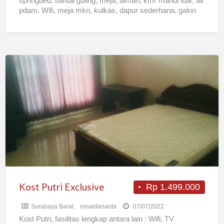
springbed, bantal guling, meja, almari, kmr mandi luar, air
pdam. Wifi, meja mkn, kulkas, dapur sederhana, galon
[…]
Kost
Putri
Exclusive
Kost Putri Exclusive
Rp 1.499.000
Surabaya Barat
ronaldananta
07/07/2022
Kost Putri, fasilitas lengkap antara lain : Wifi, TV