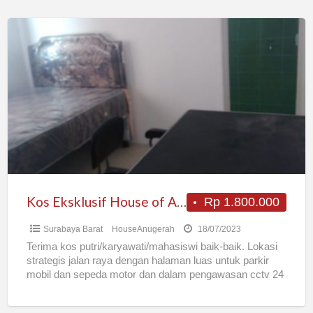
Kos
Eksklusif
House
of
Anugerah
Kos Eksklusif House of Anugerah
Rp 1.800.000
Surabaya Barat
HouseAnugerah
18/07/2023
Terima kos putri/karyawati/mahasiswi baik-baik. Lokasi
strategis jalan raya dengan halaman luas untuk parkir
mobil dan sepeda motor dan dalam pengawasan cctv 24
jam. Rumah satu
[…]