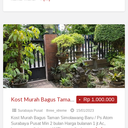
Kost
Murah
Bagus
Taman
Simolawang
Baru
/
Ps
Atom
Surabaya
Kost Murah Bagus Taman Simolawang Baru / Ps Atom Surabaya Pusat
Rp 1.000.000
Pusat
Surabaya Pusat
three_xtreme
15/01/2023
Kost Murah Bagus Taman Simolawang Baru / Ps Atom
Surabaya Pusat Min 2 bulan Harga bulanan 1 jt Ac,