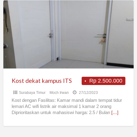
Kost
dekat
kampus
ITS
Kost dekat kampus ITS
Rp 2.500.000
Surabaya Timur
Moch Irwan
27/12/2023
Kost dengan Fasilitas: Kamar mandi dalam tempat tidur
lemari AC wifi listrik air maksimal 1 kamar 2 orang
Diprioritaskan untuk mahasiswi harga: 2.5 / Bulan
[…]