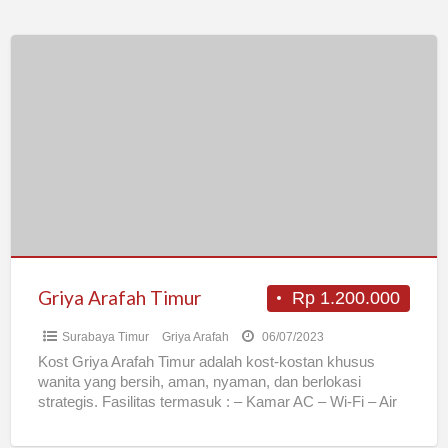
Griya
Arafah
Timur
Griya Arafah Timur
Rp 1.200.000
Surabaya Timur
Griya Arafah
06/07/2023
Kost Griya Arafah Timur adalah kost-kostan khusus
wanita yang bersih, aman, nyaman, dan berlokasi
strategis. Fasilitas termasuk : – Kamar AC – Wi-Fi – Air
[…]