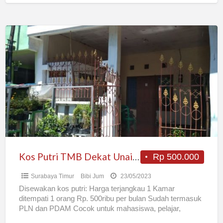
Kos
Putri
TMB
Dekat
Unair
C
ITS
Kos Putri TMB Dekat Unair C ITS
Rp 500.000
Surabaya Timur
Bibi Jum
23/05/2023
Disewakan kos putri: Harga terjangkau 1 Kamar
ditempati 1 orang Rp. 500ribu per bulan Sudah termasuk
PLN dan PDAM Cocok untuk mahasiswa, pelajar,
pegawai kantoran
[…]