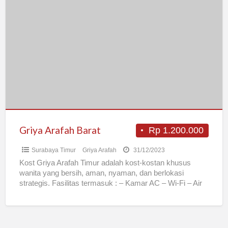
Griya
Arafah
Barat
Griya Arafah Barat
Rp 1.200.000
Surabaya Timur
Griya Arafah
31/12/2023
Kost Griya Arafah Timur adalah kost-kostan khusus
wanita yang bersih, aman, nyaman, dan berlokasi
strategis. Fasilitas termasuk : – Kamar AC – Wi-Fi – Air
[…]