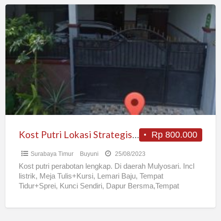
Kost
Putri
Lokasi
Strategis
Surabaya
Timur
Kost Putri Lokasi Strategis Surabaya Timur
Rp 800.000
Surabaya Timur
Buyuni
25/08/2023
Kost putri perabotan lengkap. Di daerah Mulyosari. Incl
listrik, Meja Tulis+Kursi, Lemari Baju, Tempat
Tidur+Sprei, Kunci Sendiri, Dapur Bersma,Tempat
Cucian dan Jemuran, Kamar Mandi Luar,bersih,Ruangan
[…]