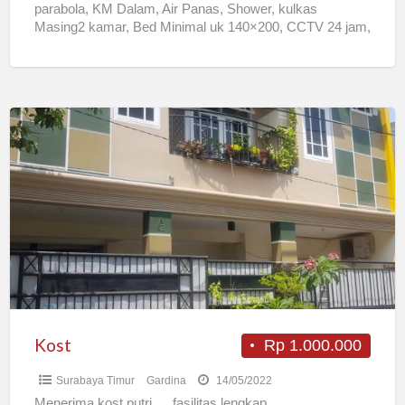
parabola, KM Dalam, Air Panas, Shower, kulkas
Masing2 kamar, Bed Minimal uk 140×200, CCTV 24 jam,
[…]
Kost
Kost
Rp 1.000.000
Surabaya Timur
Gardina
14/05/2022
Menerima kost putri … fasilitas lengkap ..