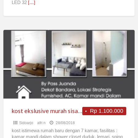
LED 32
[…]
kost
ekslusive
murah
sisa
4
kamar
saja
!!!!
kost ekslusive murah sisa 4 kamar saja !!!!
Rp 1.100.000
Sidoarjo
afri n
28/08/2018
kost istimewa rumah baru dengan 7 kamar, fasilitas :
kamar mandi dalam shower closet duduk, lemari, sping