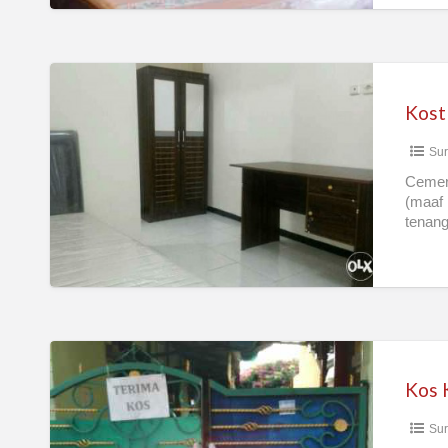
Kost
Kutisari
Surabaya
Sur
Selatan
Super
Cemerl
(maaf 
New
tenang
Kos
Kosan
Bujang
Su
Dekat