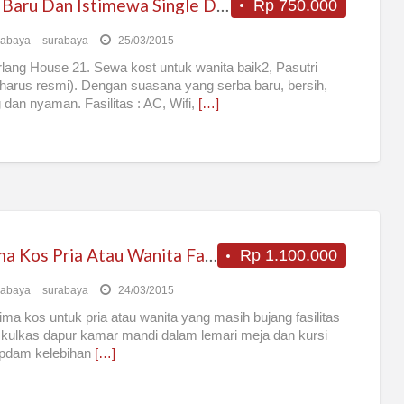
Kost Baru Dan Istimewa Single Dan Pasutri
Rp 750.000
rabaya
surabaya
25/03/2015
ang House 21. Sewa kost untuk wanita baik2, Pasutri
harus resmi). Dengan suasana yang serba baru, bersih,
 dan nyaman. Fasilitas : AC, Wifi,
[…]
Terima Kos Pria Atau Wanita Fasilitas Lengkap
Rp 1.100.000
rabaya
surabaya
24/03/2015
ma kos untuk pria atau wanita yang masih bujang fasilitas
v kulkas dapur kamar mandi dalam lemari meja dan kursi
 pdam kelebihan
[…]