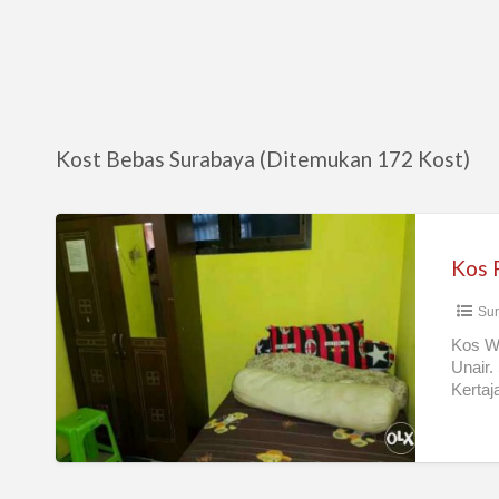
Kost Bebas Surabaya (Ditemukan 172 Kost)
Kos
Putri
Kos 
Karyawati
Su
Mahasiswi
Kos Wa
Unair.
Kertaj