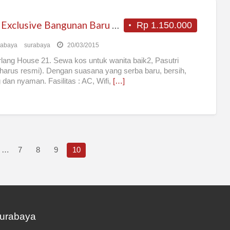
Kost Exclusive Bangunan Baru 100%
Rp 1.150.000
rabaya
surabaya
20/03/2015
ang House 21. Sewa kos untuk wanita baik2, Pasutri
harus resmi). Dengan suasana yang serba baru, bersih,
 dan nyaman. Fasilitas : AC, Wifi,
[…]
…
7
8
9
10
Surabaya