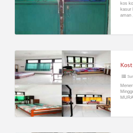
Bandara
kos ko
kasur 
Juanda
aman ,
Kost
Surabaya
Murah
Sur
Nyaman
Bebas
Meneri
Minggu
Harian
MURAH
Bulanan