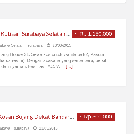
Kost Kutisari Surabaya Selatan Super New
Rp 1.150.000
abaya Selatan
surabaya
23/03/2015
ang House 21. Sewa kos untuk wanita baik2, Pasutri
harus resmi). Dengan suasana yang serba baru, bersih,
 dan nyaman. Fasilitas : AC, Wifi,
[…]
Kos Kosan Bujang Dekat Bandara Juanda
Rp 300.000
rabaya
surabaya
22/03/2015