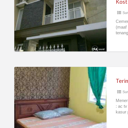
Dan
Su
Istimewa
Single
Cemerl
(maaf 
Dan
tenang
Pasutri
Terima
Kos
Pria
Su
Atau
Wanita
Meneri
: ac t
Fasilitas
kasur
Lengkap