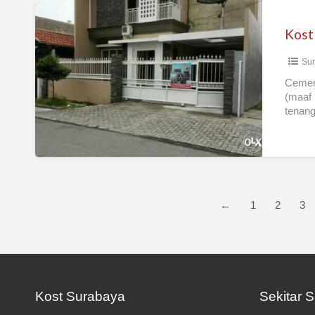
Kost
Exclusive
Bangunan
Su
Baru
100%
Cemerl
(maaf 
tenang
←
1
2
3
Kost Surabaya
Sekitar 