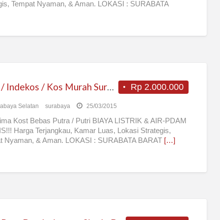
egis, Tempat Nyaman, & Aman. LOKASI : SURABATA
T –
[…]
Kost / Indekos / Kos Murah Surabaya Bebas Putra Putri
Rp 2.000.000
abaya Selatan
surabaya
25/03/2015
ima Kost Bebas Putra / Putri BIAYA LISTRIK & AIR-PDAM
!!! Harga Terjangkau, Kamar Luas, Lokasi Strategis,
t Nyaman, & Aman. LOKASI : SURABATA BARAT
[…]