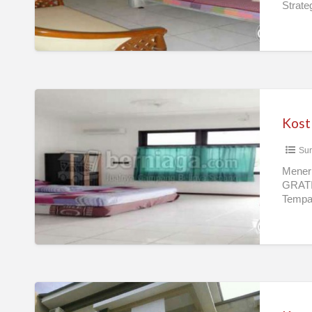
Strat
Pria
BARA
/
Wanita
Kost
/
Indekos
Sur
/
Kos
Mener
GRATIS
Murah
Tempa
Surabaya
Bebas
Putra
Putri
Kost
Baru