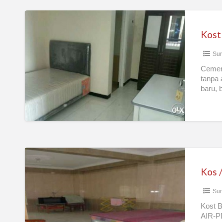
Kost
Baru
Gress
Su
Single
Dan
Cemerl
tanpa 
Pasutri
baru, 
Tanpa
Anak
Kos
/
Kost
Sur
Nyaman
Surabaya
Kost B
AIR-P
Bebas