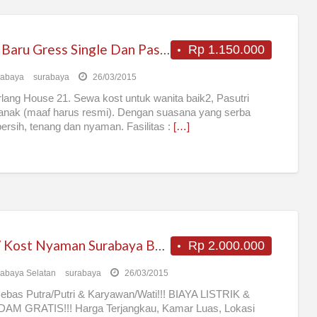
Kost Baru Gress Single Dan Pasutri Tanpa Anak
Rp 1.150.000
rabaya
surabaya
26/03/2015
ang House 21. Sewa kost untuk wanita baik2, Pasutri
anak (maaf harus resmi). Dengan suasana yang serba
bersih, tenang dan nyaman. Fasilitas :
[…]
Kos / Kost Nyaman Surabaya Bebas Pria / Wanita
Rp 2.000.000
abaya Selatan
surabaya
26/03/2015
ebas Putra/Putri & Karyawan/Wati!!! BIAYA LISTRIK &
DAM GRATIS!!! Harga Terjangkau, Kamar Luas, Lokasi