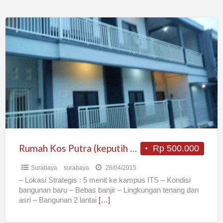
Rumah
Kos
Putra
(keputih
–
Kampus
Its)
Surabaya
Rumah Kos Putra (keputih – Kampus Its) Surabaya
Rp 500.000
Surabaya
surabaya
26/04/2015
– Lokasi Strategis : 5 menit ke kampus ITS – Kondisi
bangunan baru – Bebas banjir – Lingkungan tenang dan
asri – Bangunan 2 lantai
[…]