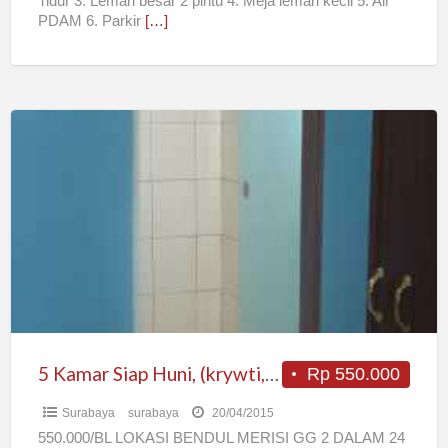
Tidur 3. Lemari besar 2 pintu 4. Meja lemari kecil 5. Air
PDAM 6. Parkir
[…]
5
Kamar
Siap
Huni,
(krywti,
Mhswi,
Singgle)
5 Kamar Siap Huni, (krywti, Mhswi, Singgle)
Rp 550.000
Surabaya
surabaya
20/04/2015
550.000/BL LOKASI BENDUL MERISI GG 2 DALAM 24