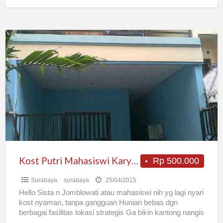
BIAYA
[…]
Kost
Putri
Mahasiswi
Karyawati
Keputih
Murah
Surabaya
Kost Putri Mahasiswi Karyawati Keputih Murah Surabaya
Rp 500.000
Surabaya
surabaya
25/04/2015
Hello Sista n Jomblowati atau mahasiswi nih yg lagi nyari
kost nyaman, tanpa gangguan Hunian bebas dgn
berbagai fasilitas lokasi strategis Ga bikin kantong nangis
[…]