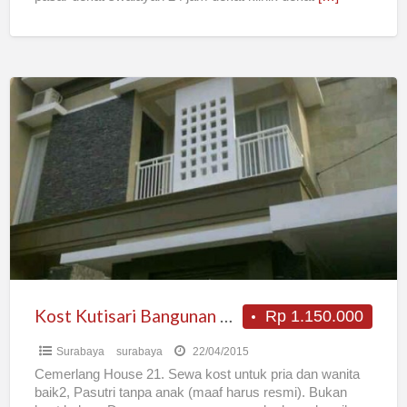
Kost
Kutisari
Bangunan
Baru
Bersih
Dan
Nyaman
Kost Kutisari Bangunan Baru Bersih Dan Nyaman
Rp 1.150.000
Surabaya
surabaya
22/04/2015
Cemerlang House 21. Sewa kost untuk pria dan wanita
baik2, Pasutri tanpa anak (maaf harus resmi). Bukan