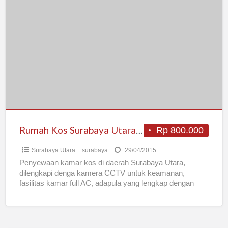
Rumah
Kos
Surabaya
Utara
Daerah
Kenjeran
Rumah Kos Surabaya Utara Daerah Kenjeran
Rp 800.000
Surabaya Utara
surabaya
29/04/2015
Penyewaan kamar kos di daerah Surabaya Utara,
dilengkapi denga kamera CCTV untuk keamanan,
fasilitas kamar full AC, adapula yang lengkap dengan
kamar mandi dalam ,
[…]