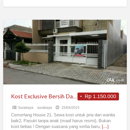
Kost
Exclusive
Bersih
Dan
Tenang
Untuk
Karyawan
Single
Kost Exclusive Bersih Dan Tenang Untuk Karyawan Single
Rp 1.150.000
Surabaya
surabaya
25/04/2015
Cemerlang House 21. Sewa kost untuk pria dan wanita
baik2, Pasutri tanpa anak (maaf harus resmi). Bukan
kost bebas ! Dengan suasana yang serba baru,
[…]