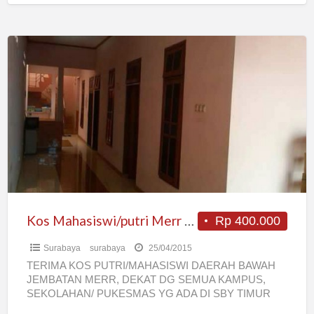
Kos
Mahasiswi/putri
Merr
Medokan
Semampir
Kos Mahasiswi/putri Merr Medokan Semampir
Rp 400.000
Surabaya
surabaya
25/04/2015
TERIMA KOS PUTRI/MAHASISWI DAERAH BAWAH
JEMBATAN MERR, DEKAT DG SEMUA KAMPUS,
SEKOLAHAN/ PUKESMAS YG ADA DI SBY TIMUR
TEMPAT SANGAT STRATEGIS, AMAN DAN BERSIH,