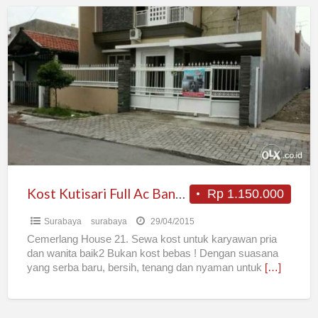
Kost
Kutisari
Full
Ac
Bangunan
Baru
Kost Kutisari Full Ac Bangunan Baru
Rp 1.150.000
Surabaya
surabaya
29/04/2015
Cemerlang House 21. Sewa kost untuk karyawan pria
dan wanita baik2 Bukan kost bebas ! Dengan suasana
yang serba baru, bersih, tenang dan nyaman untuk
[…]