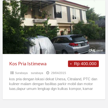
Kos
Pria
Istimewa
Kos Pria Istimewa
Rp 400.000
Surabaya
surabaya
29/04/2015
kos pria dengan lokasi dekat Unesa, Citraland, PTC dan
kuliner malam dengan fasilitas parkir mobil dan motor
luas,dapur umum lengkap dgn kulkas kompor, kamar
mandi
[…]