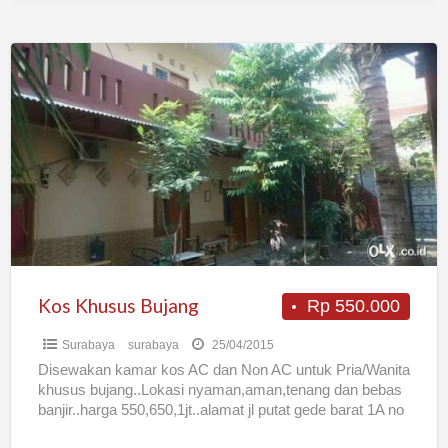
Kos
Khusus
Bujang
Kos Khusus Bujang
Rp 550.000
Surabaya
surabaya
25/04/2015
Disewakan kamar kos AC dan Non AC untuk Pria/Wanita
khusus bujang..Lokasi nyaman,aman,tenang dan bebas
banjir..harga 550,650,1jt..alamat jl putat gede barat 1A no
10.tlp 086854665682