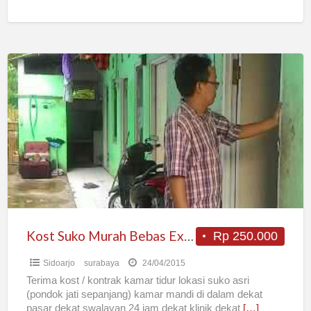
Kost
Suko
Murah
Bebas
Expresi
Kost Suko Murah Bebas Expresi
Rp 250.000
Sidoarjo
surabaya
24/04/2015
Terima kost / kontrak kamar tidur lokasi suko asri
(pondok jati sepanjang) kamar mandi di dalam dekat
pasar dekat swalayan 24 jam dekat klinik dekat
[…]