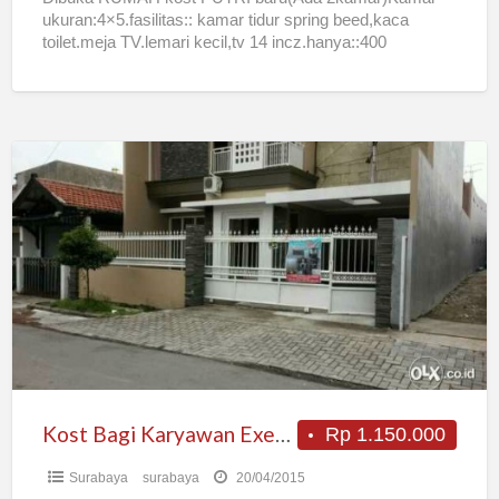
ukuran:4×5.fasilitas:: kamar tidur spring beed,kaca
toilet.meja TV.lemari kecil,tv 14 incz.hanya::400
(perorang ).Kalau 1 kamar untuk 2orang.750.ajja. .
Untuk(listrik,air,masak memasak
[…]
Kost
Bagi
Karyawan
Executive
Bersih
Dan
Nyaman
Kost Bagi Karyawan Executive Bersih Dan Nyaman
Rp 1.150.000
Surabaya
surabaya
20/04/2015