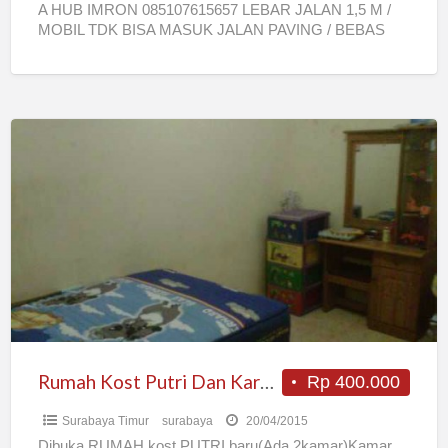
A HUB IMRON 085107615657 LEBAR JALAN 1,5 M /
MOBIL TDK BISA MASUK JALAN PAVING / BEBAS
[…]
Rumah
Kost
Putri
Dan
Karyawati
(
Sisa
1
Kamar
)
Rumah Kost Putri Dan Karyawati ( Sisa 1 Kamar )
Rp 400.000
Surabaya Timur
surabaya
20/04/2015
Dibuka RUMAH kost PUTRI baru(Ada 2kamar)Kamar