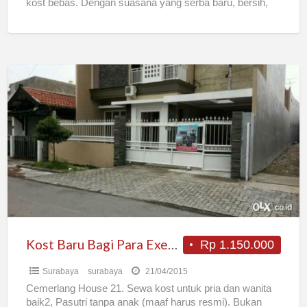
kost bebas. Dengan suasana yang serba baru, bersih,
[…]
Kost
Baru
Bagi
Para
Executive
Di
Kutisari
Kost Baru Bagi Para Executive Di Kutisari
Rp 1.150.000
Surabaya
surabaya
21/04/2015
Cemerlang House 21. Sewa kost untuk pria dan wanita
baik2, Pasutri tanpa anak (maaf harus resmi). Bukan