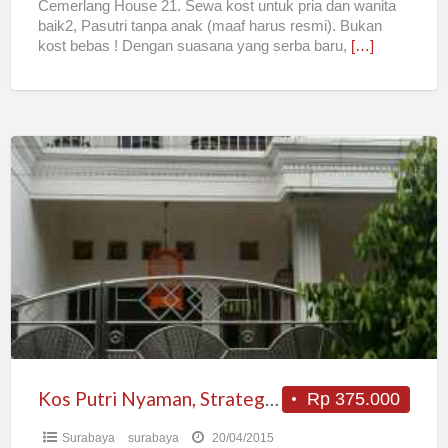
Cemerlang House 21. Sewa kost untuk pria dan wanita
baik2, Pasutri tanpa anak (maaf harus resmi). Bukan
kost bebas ! Dengan suasana yang serba baru,
[…]
Kos
Putri
Nyaman,
Strategis,
Di
Gadel
(balongsari)
Kos Putri Nyaman, Strategis, Di Gadel (balongsari)
Rp 375.000
Surabaya
surabaya
20/04/2015