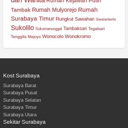
Rumah Kejawan Putih
Rumah
Rumah Mulyorejo
Tambak
Surabaya Timur
Rungkut
Sawahan
Siwalankerto
Sukolilo
Tambaksari
Tegalsari
Sukomanunggal
Wonocolo
Wonokromo
Tenggilis Mejoyo
Kost Surabaya
Surabaya Barat
Surabaya Pusat
Surabaya Selatan
Surabaya Timur
Surabaya Utara
Sekitar Surabaya