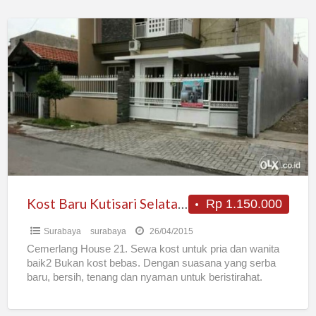
Kost
Baru
Kutisari
Selatan
Single
Executive
Kost Baru Kutisari Selatan Single Executive
Rp 1.150.000
Surabaya
surabaya
26/04/2015
Cemerlang House 21. Sewa kost untuk pria dan wanita
baik2 Bukan kost bebas. Dengan suasana yang serba
baru, bersih, tenang dan nyaman untuk beristirahat.
Sirkulasi
[…]