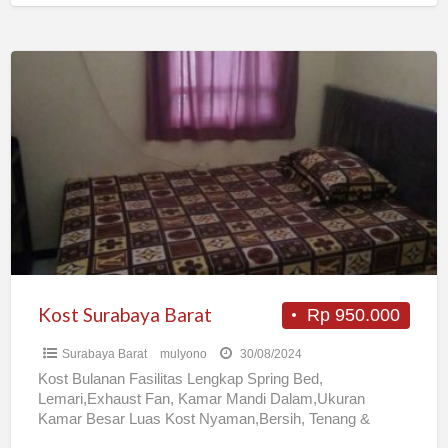
Kost
Surabaya
Barat
Kost Surabaya Barat
Rp 950.000
Surabaya Barat
mulyono
30/08/2024
Kost Bulanan Fasilitas Lengkap Spring Bed,
Lemari,Exhaust Fan, Kamar Mandi Dalam,Ukuran
Kamar Besar Luas Kost Nyaman,Bersih, Tenang &
Aman. Lokasi terletak di Surabaya Barat Surabaya,
[…]