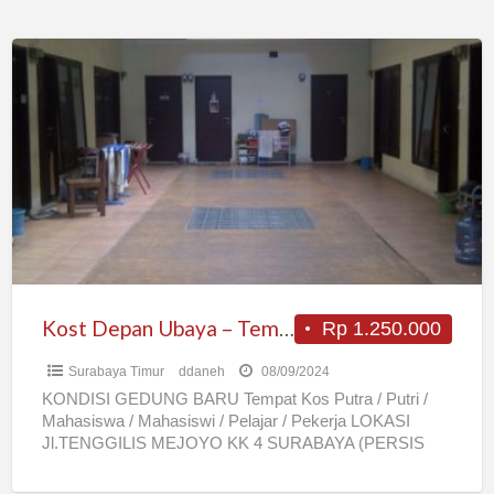
Kost
Depan
Ubaya
–
Tempat
Strategis
–
Kos
Mahasiswa/Pelajar/Pekerja
Kost Depan Ubaya – Tempat Strategis – Kos Mahasiswa/Pelajar/Pekerja
Rp 1.250.000
Surabaya Timur
ddaneh
08/09/2024
KONDISI GEDUNG BARU Tempat Kos Putra / Putri /
Mahasiswa / Mahasiswi / Pelajar / Pekerja LOKASI
Jl.TENGGILIS MEJOYO KK 4 SURABAYA (PERSIS
DEPAN PARKIRAN
[…]