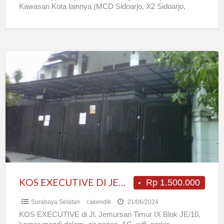
Kawasan Kota lainnya (MCD Sidoarjo, X2 Sidoarjo,
SMAN 2 Sidoarjo, Taman
[…]
KOS
EXECUTIVE
DI
JEMURSARI
TIMUR
KOS EXECUTIVE DI JEMURSARI TIMUR
Rp 1.500.000
Surabaya Selatan
cakendik
21/06/2024
KOS EXECUTIVE di Jl. Jemursari Timur IX Blok JE/10,