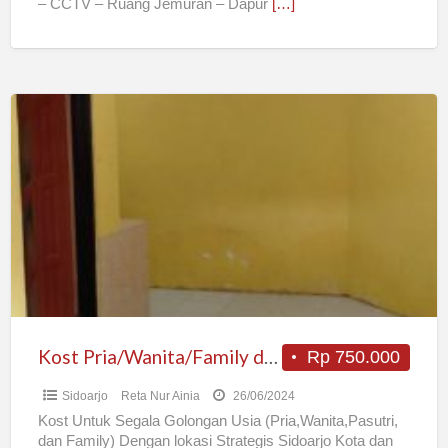
– CCTV – Ruang Jemuran – Dapur
[…]
Kost
Pria/Wanita/Family
daerah
Sidoarjo
Kota
Kost Pria/Wanita/Family daerah Sidoarjo Kota
Rp 750.000
Sidoarjo
Reta Nur Ainia
26/06/2024
Kost Untuk Segala Golongan Usia (Pria,Wanita,Pasutri,
dan Family) Dengan lokasi Strategis Sidoarjo Kota dan