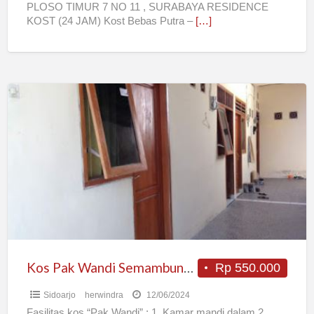
PLOSO TIMUR 7 NO 11 , SURABAYA RESIDENCE
KOST (24 JAM) Kost Bebas Putra –
[…]
Kos
Pak
Wandi
Semambung
Murah
Dekat
Juanda
Kos Pak Wandi Semambung Murah Dekat Juanda
Rp 550.000
Sidoarjo
herwindra
12/06/2024
Fasilitas kos “Pak Wandi” : 1. Kamar mandi dalam 2.