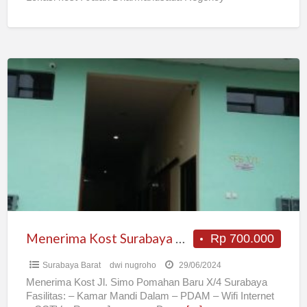
(Perumahan
[…]
Menerima
Kost
Surabaya
Barat
Menerima Kost Surabaya Barat
Rp 700.000
Surabaya Barat
dwi nugroho
29/06/2024
Menerima Kost Jl. Simo Pomahan Baru X/4 Surabaya
Fasilitas: – Kamar Mandi Dalam – PDAM – Wifi Internet