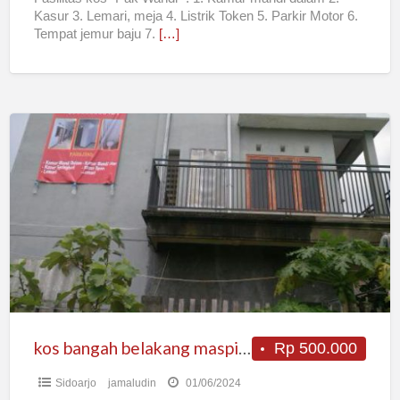
Kasur 3. Lemari, meja 4. Listrik Token 5. Parkir Motor 6.
Tempat jemur baju 7.
[…]
kos
bangah
belakang
maspion1
aloha
kos bangah belakang maspion1 aloha
Rp 500.000
Sidoarjo
jamaludin
01/06/2024