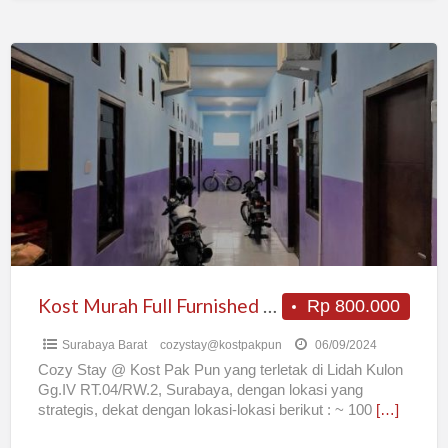
Kost
Murah
Full
Furnished
–
Cozy
Stay
@
Kost
Pak
Kost Murah Full Furnished – Cozy Stay @ Kost Pak Pun !!
Rp 800.000
Pun
Surabaya Barat
cozystay@kostpakpun
06/09/2024
!!
Cozy Stay @ Kost Pak Pun yang terletak di Lidah Kulon
Gg.IV RT.04/RW.2, Surabaya, dengan lokasi yang
strategis, dekat dengan lokasi-lokasi berikut : ~ 100
[…]