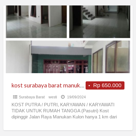
kost
surabaya
barat
manukan
kost surabaya barat manukan
Rp 650.000
Surabaya Barat
westi
19/09/2024
KOST PUTRA / PUTRI, KARYAWAN / KARYAWATI
TIDAK UNTUK RUMAH TANGGA (Pasutri) Kost
dipinggir Jalan Raya Manukan Kulon hanya 1 km dari
Margomulyo (sentra Bisnis
[…]