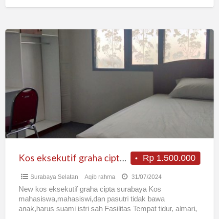
Kos
eksekutif
graha
cipta
surabaya
Kos eksekutif graha cipta surabaya
Rp 1.500.000
Surabaya Selatan
Aqib rahma
31/07/2024
New kos eksekutif graha cipta surabaya Kos
mahasiswa,mahasiswi,dan pasutri tidak bawa
anak,harus suami istri sah Fasilitas Tempat tidur, almari,
ac, tv, bantal, kamar mandi dalam,
[…]