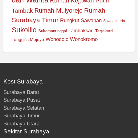
Rumah Kejawan Putih
Rumah
Rumah Mulyorejo
Tambak
Surabaya Timur
Rungkut
Sawahan
Siwalankerto
Sukolilo
Tambaksari
Tegalsari
Sukomanunggal
Wonocolo
Wonokromo
Tenggilis Mejoyo
Kost Surabaya
Surabaya Barat
Surabaya Pusat
Surabaya Selatan
Surabaya Timur
Surabaya Utara
Sekitar Surabaya