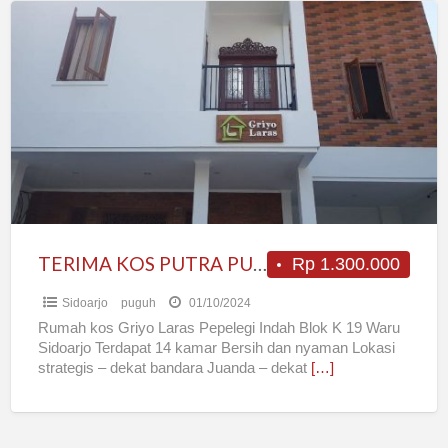
TERIMA
KOS
PUTRA
PUTRI
TERIMA KOS PUTRA PUTRI
Rp 1.300.000
Sidoarjo
puguh
01/10/2024
Rumah kos Griyo Laras Pepelegi Indah Blok K 19 Waru
Sidoarjo Terdapat 14 kamar Bersih dan nyaman Lokasi
strategis – dekat bandara Juanda – dekat
[…]