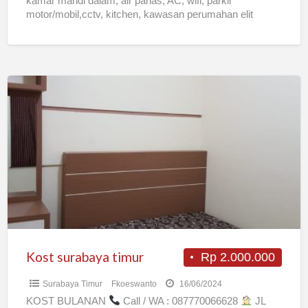
kamar mandi dalam, air panas, AC, wifi, parkir
motor/mobil,cctv, kitchen, kawasan perumahan elit
Kost
surabaya
timur
Kost surabaya timur
Rp 2.000.000
Surabaya Timur
Fkoeswanto
16/06/2024
KOST BULANAN
Call / WA : 087770066628
JL