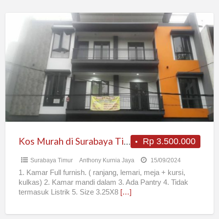
Kos
Murah
di
Surabaya
Timur
Kos Murah di Surabaya Timur
Rp 3.500.000
Surabaya Timur
Anthony Kurnia Jaya
15/09/2024
1. Kamar Full furnish. ( ranjang, lemari, meja + kursi,
kulkas) 2. Kamar mandi dalam 3. Ada Pantry 4. Tidak
termasuk Listrik 5. Size 3.25X8
[…]