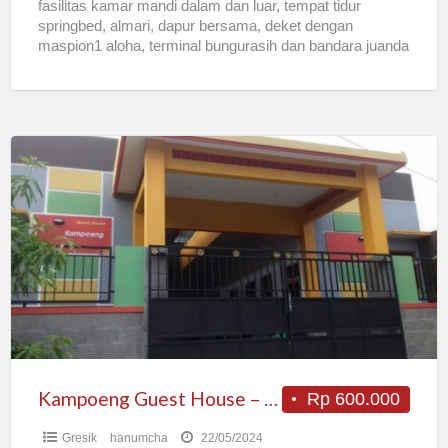
fasilitas kamar mandi dalam dan luar, tempat tidur
springbed, almari, dapur bersama, deket dengan
maspion1 aloha, terminal bungurasih dan bandara juanda
Kampoeng
Guest
House
–
Terima
Kos
Harian/Bulanan
Kampoeng Guest House – Terima Kos Harian/Bulanan
Rp 600.000
Gresik
hanumcha
22/05/2024