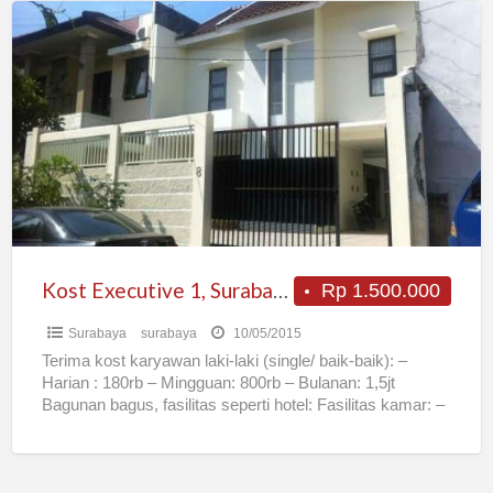
Kost
Executive
1,
Surabaya
Kost Executive 1, Surabaya
Rp 1.500.000
Surabaya
surabaya
10/05/2015
Terima kost karyawan laki-laki (single/ baik-baik): –
Harian : 180rb – Mingguan: 800rb – Bulanan: 1,5jt
Bagunan bagus, fasilitas seperti hotel: Fasilitas kamar: –
spring
[…]