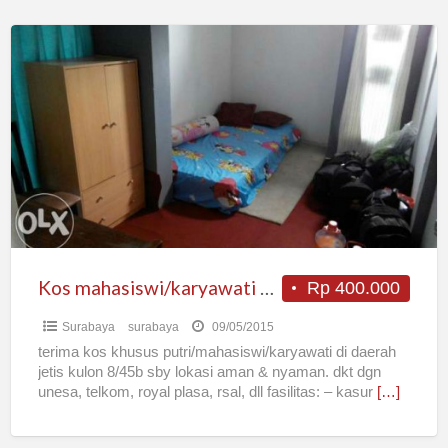
Kos
mahasiswi/karyawati
bulanan/mingguan
Kos mahasiswi/karyawati bulanan/mingguan
Rp 400.000
Surabaya
surabaya
09/05/2015
terima kos khusus putri/mahasiswi/karyawati di daerah
jetis kulon 8/45b sby lokasi aman & nyaman. dkt dgn
unesa, telkom, royal plasa, rsal, dll fasilitas: – kasur
[…]