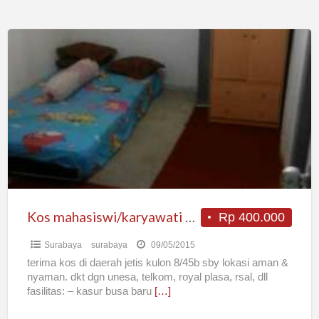
Kos
mahasiswi/karyawati
area
jetis
kulon
sby
Kos mahasiswi/karyawati area jetis kulon sby
Rp 400.000
Surabaya
surabaya
09/05/2015
terima kos di daerah jetis kulon 8/45b sby lokasi aman &
nyaman. dkt dgn unesa, telkom, royal plasa, rsal, dll
fasilitas: – kasur busa baru
[…]