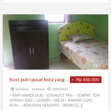
Kost
putri
pusat
kota
yang
aman
Kost putri pusat kota yang aman
Rp 650.000
Surabaya
surabaya
09/05/2015
– KMR MANDI DLM – EXHAUST FAN – TEMPAT TDR
SPRING BAD – LEMARI – MEJA – KAMAR LUAS
5×3m – JEMURAN SENDIRI2 – BEBAS
[…]