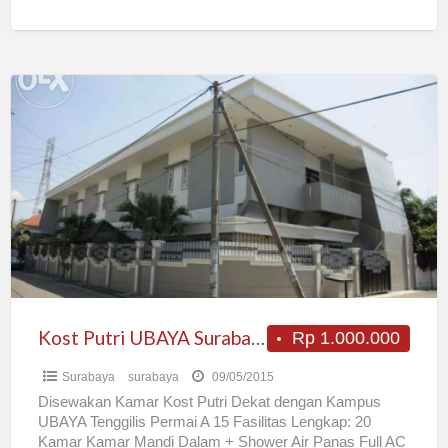
3x
[…]
Kost
Putri
UBAYA
Surabaya,Bangunan
Baru,Fasilitas
Lengkap
Kost Putri UBAYA Surabaya,Bangunan Baru,Fasilitas Lengkap
Rp 1.000.000
Surabaya
surabaya
09/05/2015
Disewakan Kamar Kost Putri Dekat dengan Kampus
UBAYA Tenggilis Permai A 15 Fasilitas Lengkap: 20
Kamar Kamar Mandi Dalam + Shower Air Panas Full AC