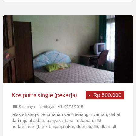
Kos
putra
single
(pekerja)
Kos putra single (pekerja)
Rp 500.000
Surabaya
surabaya
09/05/2015
letak strategis perumahan yang tenang, nyaman, dekat
dari mjd al akbar, banyak stand makanan, dkt
perkantoran (bank bni,depnaker, dephub,dll), dkt mall
cito, dkt akses tol
[…]