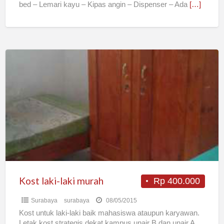
bed – Lemari kayu – Kipas angin – Dispenser – Ada
[…]
Kost
laki-
laki
murah
Kost laki-laki murah
Rp 400.000
Surabaya
surabaya
08/05/2015
Kost untuk laki-laki baik mahasiswa ataupun karyawan.
Letak kost strategis dekat kampus unair B dan unair A.