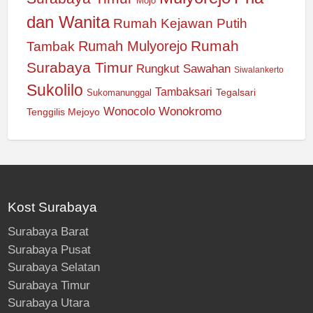
Mojo
dan Wanita
Rumah Kejawan Putih
Rumah
Rumah Mulyorejo
Tambak
Surabaya Timur
Rungkut
Sawahan
Siwalankerto
Sukolilo
Tambaksari
Tegalsari
Sukomanunggal
Wonocolo
Wonokromo
Tenggilis Mejoyo
Kost Surabaya
Surabaya Barat
Surabaya Pusat
Surabaya Selatan
Surabaya Timur
Surabaya Utara