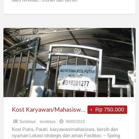
Kost
Karyawan/Mahasiswa,
Pasutri
,
bersih
dan
nyaman
Kost Karyawan/Mahasiswa, Pasutri , bersih dan nyaman
Rp 750.000
Surabaya
surabaya
08/05/2015
Kost Putra, Pautri. karyawan/mahasiswa, bersih dan
nyaman Lokasi strategis dan aman Fasilitas: – Spring