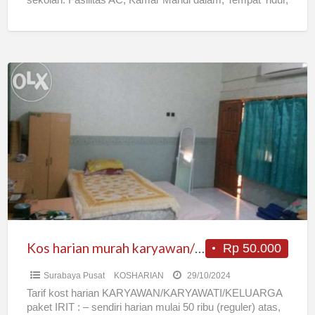
sekolah. Fasilitas AC, Kamar Mandi dalam, Tempat Tidur,
pakai
[…]
Kos
harian
murah
karyawan/wati
bebas
kemana2
NasiPecel
6rb
pusat
kota
Kos harian murah karyawan/wati bebas kemana2 NasiPecel 6rb pusat kota
Rp 50.000
Surabaya Pusat
KOSHARIAN
29/10/2024
Tarif kost harian KARYAWAN/KARYAWATI/KELUARGA
paket IRIT : – sendiri harian mulai 50 ribu (reguler) atas,