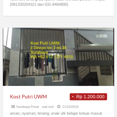
(081330204321 dan 031-8484800)
Kost
Putri
UWM
Kost Putri UWM
Rp 1.200.000
Surabaya Pusat
pak erul
21/10/2024
aman, nyaman, tenang, enak utk belajar keluar masuk