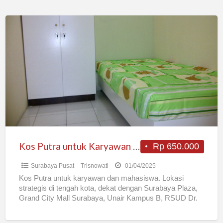
Kos
Putra
untuk
Karyawan
dan
Mahasiswa
Strategis,
Tenang
dan
Nyaman
Kos Putra untuk Karyawan dan Mahasiswa Strategis, Tenang dan Nyaman
Rp 650.000
Surabaya Pusat
Trisnowati
01/04/2025
Kos Putra untuk karyawan dan mahasiswa. Lokasi
strategis di tengah kota, dekat dengan Surabaya Plaza,
Grand City Mall Surabaya, Unair Kampus B, RSUD Dr.
Soetomo,
[…]