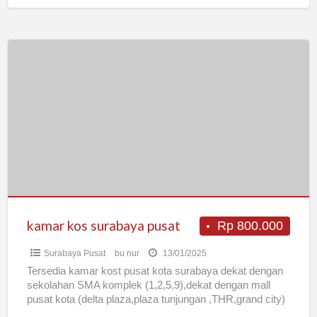
kamar
kos
surabaya
pusat
kamar kos surabaya pusat
Rp 800.000
Surabaya Pusat
bu nur
13/01/2025
Tersedia kamar kost pusat kota surabaya dekat dengan
sekolahan SMA komplek (1,2,5,9),dekat dengan mall
pusat kota (delta plaza,plaza tunjungan ,THR,grand city)
cocok untuk pekerja dan
[…]