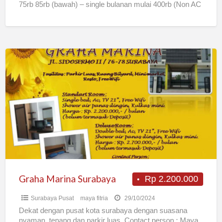
75rb 85rb (bawah) – single bulanan mulai 400rb (Non AC
[…]
Graha
Marina
Surabaya
Graha Marina Surabaya
Rp 2.200.000
Surabaya Pusat
maya fitria
29/10/2024
Dekat dengan pusat kota surabaya dengan suasana
nyaman, tenang dan parkir luas. Contact person : Maya