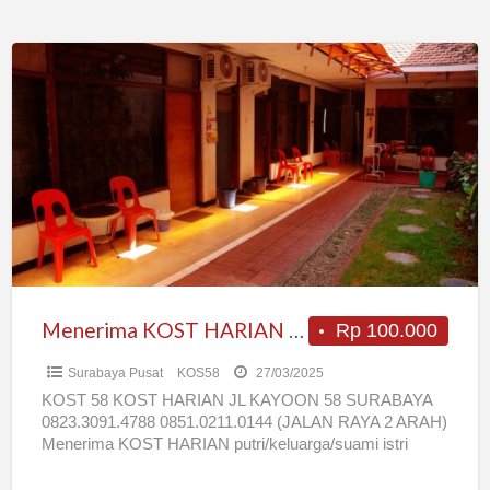
Menerima
KOST
HARIAN
putri/keluarga/suami
istri
Menerima KOST HARIAN putri/keluarga/suami istri
Rp 100.000
Surabaya Pusat
KOS58
27/03/2025
KOST 58 KOST HARIAN JL KAYOON 58 SURABAYA
0823.3091.4788 0851.0211.0144 (JALAN RAYA 2 ARAH)
Menerima KOST HARIAN putri/keluarga/suami istri
Lokasi strategis PUSAT KOTA *10 menit
[…]