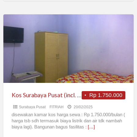
Kos
Surabaya
Pusat
(incl.
listrik
&
air)
Kos Surabaya Pusat (incl. listrik & air)
Rp 1.750.000
Surabaya Pusat
FITRIAH
20/02/2025
disewakan kamar kos harga sewa : Rp 1.750.000/bulan (
harga tsb sdh termasuk biaya listrik dan air tdk nambah
biaya lagi). Bangunan bagus fasilitas :
[…]