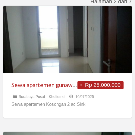
Halaman 2 dari 7
Sewa
apartemen
gunawangsa
tidar
Sewa apartemen gunawangsa tidar
Rp 25.000.000
Surabaya Pusat
Kholiemei
10/07/2025
Sewa apartemen Kosongan 2 ac Sink