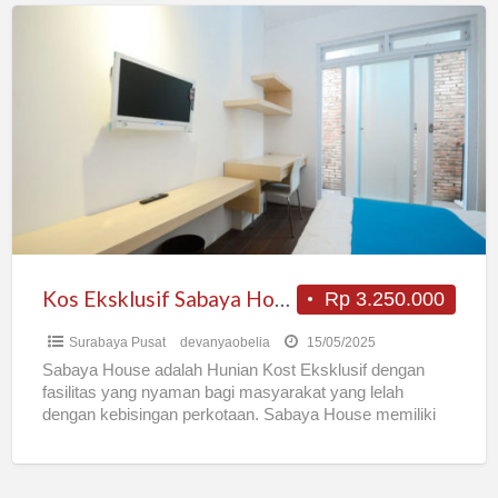
Kos
Eksklusif
Sabaya
House
–
Surabaya
Kos Eksklusif Sabaya House – Surabaya
Rp 3.250.000
Surabaya Pusat
devanyaobelia
15/05/2025
Sabaya House adalah Hunian Kost Eksklusif dengan
fasilitas yang nyaman bagi masyarakat yang lelah
dengan kebisingan perkotaan. Sabaya House memiliki
desain yang sangat ‘homey’, sehingga
[…]