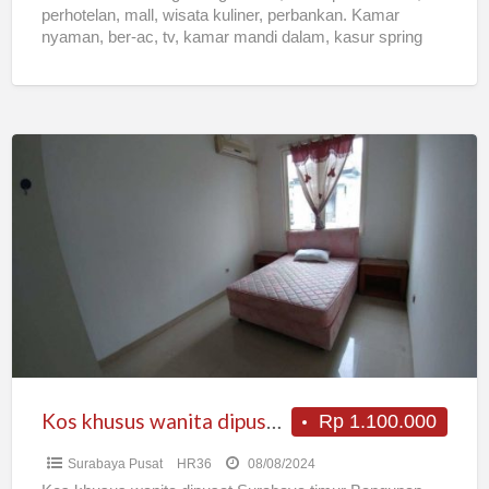
perhotelan, mall, wisata kuliner, perbankan. Kamar
nyaman, ber-ac, tv, kamar mandi dalam, kasur spring
bed, meteran token,
[…]
Kos
khusus
wanita
dipusat
Surabaya
timur
strategis
dan
nyaman
Kos khusus wanita dipusat Surabaya timur strategis dan nyaman
Rp 1.100.000
Surabaya Pusat
HR36
08/08/2024