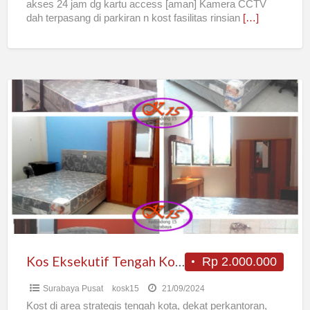
akses 24 jam dg kartu access [aman] Kamera CCTV
dah terpasang di parkiran n kost fasilitas rinsian
[…]
Kos
Eksekutif
Tengah
Kota
Surabaya
Kos Eksekutif Tengah Kota Surabaya
Rp 2.000.000
Surabaya Pusat
kosk15
21/09/2024
Kost di area strategis tengah kota, dekat perkantoran,