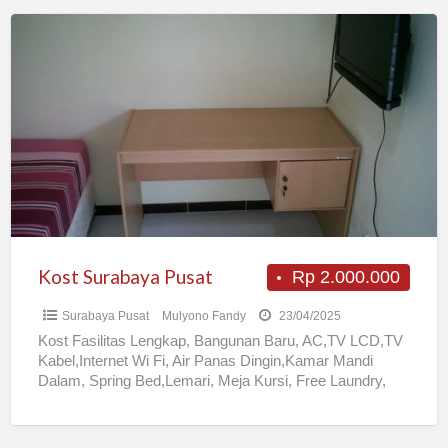
Kost
Surabaya
Pusat
Kost Surabaya Pusat
Rp 2.000.000
Surabaya Pusat
Mulyono Fandy
23/04/2025
Kost Fasilitas Lengkap, Bangunan Baru, AC,TV LCD,TV
Kabel,Internet Wi Fi, Air Panas Dingin,Kamar Mandi
Dalam, Spring Bed,Lemari, Meja Kursi, Free Laundry,
Parkir Mobil,Dapur/Pantry. Lokasi terletak
[…]