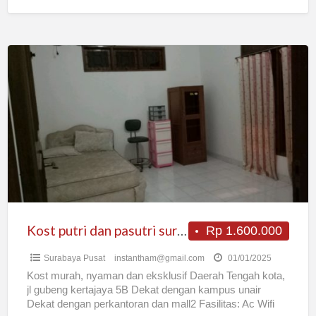
Kost
putri
dan
pasutri
surabaya
pusat
Kost putri dan pasutri surabaya pusat
Rp 1.600.000
Surabaya Pusat
instantham@gmail.com
01/01/2025
Kost murah, nyaman dan eksklusif Daerah Tengah kota,
jl gubeng kertajaya 5B Dekat dengan kampus unair
Dekat dengan perkantoran dan mall2 Fasilitas: Ac Wifi