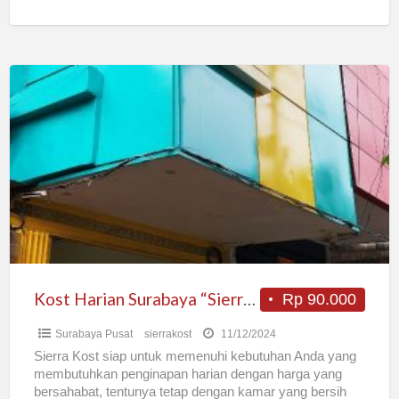
Kamar
[…]
Kost
Harian
Surabaya
“Sierra
Kost”
Kost Harian Surabaya “Sierra Kost”
Rp 90.000
Surabaya Pusat
sierrakost
11/12/2024
Sierra Kost siap untuk memenuhi kebutuhan Anda yang
membutuhkan penginapan harian dengan harga yang
bersahabat, tentunya tetap dengan kamar yang bersih