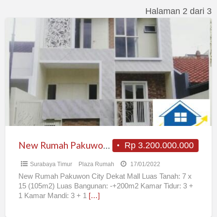
Halaman 2 dari 3
New
Rumah
Pakuwon
City
Dekat
Mall
New Rumah Pakuwon City Dekat Mall
Rp 3.200.000.000
Surabaya Timur
Plaza Rumah
17/01/2022
New Rumah Pakuwon City Dekat Mall Luas Tanah: 7 x
15 (105m2) Luas Bangunan: -+200m2 Kamar Tidur: 3 +
1 Kamar Mandi: 3 + 1
[…]