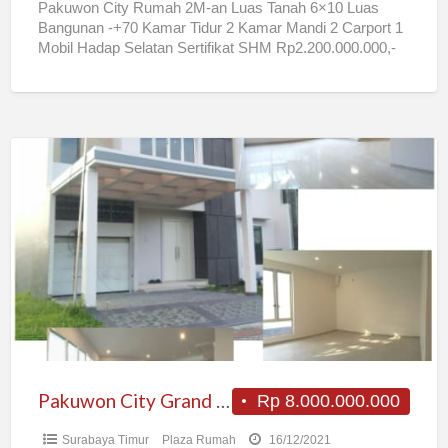
Pakuwon City Rumah 2M-an Luas Tanah 6×10 Luas
Bangunan -+70 Kamar Tidur 2 Kamar Mandi 2 Carport 1
Mobil Hadap Selatan Sertifikat SHM Rp2.200.000.000,-
Jika
[…]
Pakuwon
City
Grand
Island
New
Minimalis
Mewah
Pakuwon City Grand Island New Minimalis Mewah
Rp 8.000.000.000
Surabaya Timur
Plaza Rumah
16/12/2021