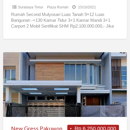
Surabaya Timur
Plaza Rumah
15/10/2021
Rumah Second Mulyosari Luas Tanah 9×12 Luas
Bangunan -+130 Kamar Tidur 3+1 Kamar Mandi 3+1
Carport 2 Mobil Sertifikat SHM Rp2.100.000.000,- Jika
Berminat & Serius
[…]
New
Gress
Pakuwon
City
Surabaya
New Gress Pakuwon City Surabaya
Rp 6.250.000.000