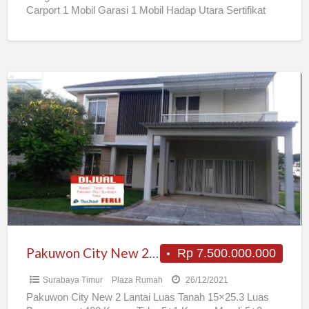
Carport 1 Mobil Garasi 1 Mobil Hadap Utara Sertifikat
[…]
Pakuwon
City
New
2
Lantai
Pakuwon City New 2 Lantai
Rp 7.500.000.000
Surabaya Timur
Plaza Rumah
26/12/2021
Pakuwon City New 2 Lantai Luas Tanah 15×25.3 Luas