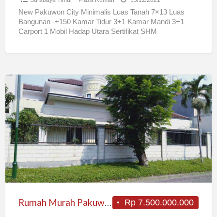
Surabaya Timur
Plaza Rumah
15/12/2021
New Pakuwon City Minimalis Luas Tanah 7×13 Luas
Bangunan -+150 Kamar Tidur 3+1 Kamar Mandi 3+1
Carport 1 Mobil Hadap Utara Sertifikat SHM
Rp2.050.000.000,- Jika
[…]
Rumah
Murah
Pakuwon
City
Rumah Murah Pakuwon City
Rp 7.500.000.000