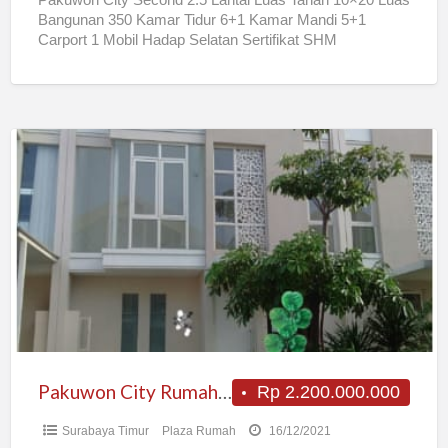
Bangunan 350 Kamar Tidur 6+1 Kamar Mandi 5+1
Carport 1 Mobil Hadap Selatan Sertifikat SHM
Rp6000.000.000,-
[…]
Pakuwon
City
Rumah
2M-
an
Pakuwon City Rumah 2M-an
Rp 2.200.000.000
Surabaya Timur
Plaza Rumah
16/12/2021