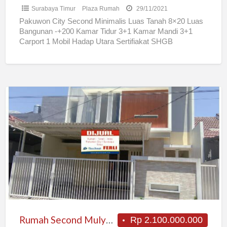
Surabaya Timur
Plaza Rumah
29/11/2021
Pakuwon City Second Minimalis Luas Tanah 8×20 Luas
Bangunan -+200 Kamar Tidur 3+1 Kamar Mandi 3+1
Carport 1 Mobil Hadap Utara Sertifiakat SHGB
Rp4.800.000.000,- Jika
[…]
Rumah
Second
Mulyosari
Rumah Second Mulyosari
Rp 2.100.000.000