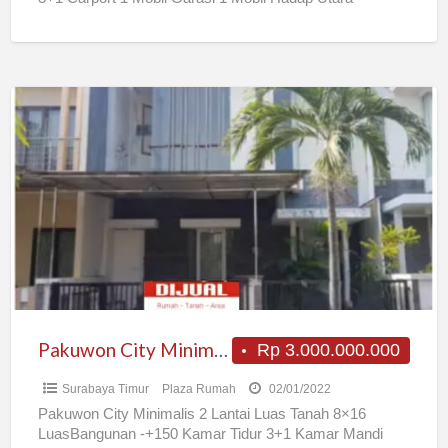
Sertifikat
[…]
Pakuwon
City
Minimalis
2
Lantai
Pakuwon City Minimalis 2 Lantai
Rp 3.000.000.000
Surabaya Timur
Plaza Rumah
02/01/2022
Pakuwon City Minimalis 2 Lantai Luas Tanah 8×16
LuasBangunan -+150 Kamar Tidur 3+1 Kamar Mandi