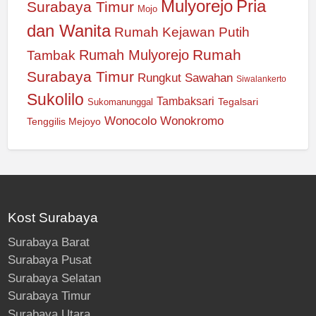
Mulyorejo
Pria
Surabaya Timur
Mojo
dan Wanita
Rumah Kejawan Putih
Rumah
Rumah Mulyorejo
Tambak
Surabaya Timur
Rungkut
Sawahan
Siwalankerto
Sukolilo
Tambaksari
Tegalsari
Sukomanunggal
Wonocolo
Wonokromo
Tenggilis Mejoyo
Kost Surabaya
Surabaya Barat
Surabaya Pusat
Surabaya Selatan
Surabaya Timur
Surabaya Utara