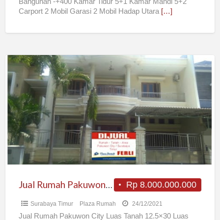
Bangunan -+400 Kamar Tidur 5+1 Kamar Mandi 5+2
Carport 2 Mobil Garasi 2 Mobil Hadap Utara
[…]
Jual
Rumah
Pakuwon
City
Jual Rumah Pakuwon City
Rp 8.000.000.000
Surabaya Timur
Plaza Rumah
24/12/2021
Jual Rumah Pakuwon City Luas Tanah 12.5×30 Luas