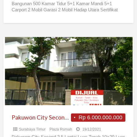
Bangunan 500 Kamar Tidur 5+1 Kamar Mandi 5+1
Carport 2 Mobil Garasi 2 Mobil Hadap Utara Sertifikat
[…]
Pakuwon
City
Second
2.5
Lantai
Pakuwon City Second 2.5 Lantai
Rp 6.000.000.000
Surabaya Timur
Plaza Rumah
19/12/2021
Pakuwon City Second 2.5 Lantai Luas Tanah 10×20 Luas