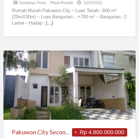
Surabaya Timur
Plaza Rumah
12/12/2021
Rumah Murah Pakuwon City – Luas Tanah : 600 m²
(20mX30m) – Luas Bangunan : -+700 m² – Bangunan : 2
Lantai – Hadap :
[…]
Pakuwon
City
Second
Minimalis
Pakuwon City Second Minimalis
Rp 4.800.000.000