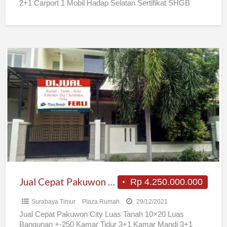
2+1 Carport 1 Mobil Hadap Selatan Sertifikat SHGB
Rp3.000.000.000,- Jika
[…]
Jual
Cepat
Pakuwon
City
Jual Cepat Pakuwon City
Rp 4.250.000.000
Surabaya Timur
Plaza Rumah
29/12/2021
Jual Cepat Pakuwon City Luas Tanah 10×20 Luas
Bangunan +-250 Kamar Tidur 3+1 Kamar Mandi 3+1