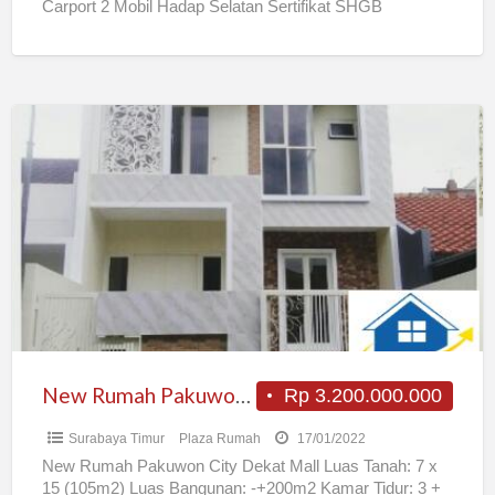
Carport 2 Mobil Hadap Selatan Sertifikat SHGB
Rp2.900.000.000,- Jika Berminat
[…]
New
Rumah
Pakuwon
City
Dekat
Mall
New Rumah Pakuwon City Dekat Mall
Rp 3.200.000.000
Surabaya Timur
Plaza Rumah
17/01/2022
New Rumah Pakuwon City Dekat Mall Luas Tanah: 7 x
15 (105m2) Luas Bangunan: -+200m2 Kamar Tidur: 3 +