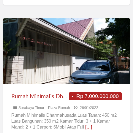
Rumah
Minimalis
Dharmahusada
Taman
Rumah Minimalis Dharmahusada Taman
Rp 7.000.000.000
Surabaya Timur
Plaza Rumah
26/01/2022
Rumah Minimalis Dharmahusada Luas Tanah: 450 m2
Luas Bangunan: 350 m2 Kamar Tidur: 3 + 1 Kamar
Mandi: 2 + 1 Carport: 6Mobil Atap Full
[…]