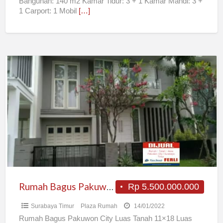
Bangunan: 140 m2 Kamar Tidur: 3 + 1 Kamar Mandi: 3 +
1 Carport: 1 Mobil
[…]
Rumah
Bagus
Pakuwon
City
Rumah Bagus Pakuwon City
Rp 5.500.000.000
Surabaya Timur
Plaza Rumah
14/01/2022
Rumah Bagus Pakuwon City Luas Tanah 11×18 Luas