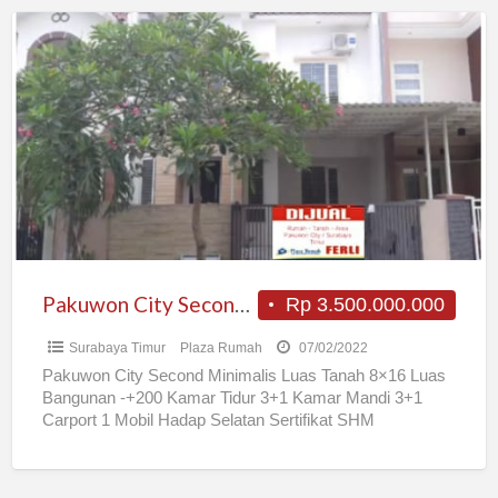
Pakuwon
City
Second
Minimalis
Pakuwon City Second Minimalis
Rp 3.500.000.000
Surabaya Timur
Plaza Rumah
07/02/2022
Pakuwon City Second Minimalis Luas Tanah 8×16 Luas
Bangunan -+200 Kamar Tidur 3+1 Kamar Mandi 3+1
Carport 1 Mobil Hadap Selatan Sertifikat SHM
Rp3.500.000.000,- Jika
[…]