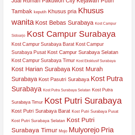
Jual Rumah Pakuwon City
Kejawan Putih
Khusus
Tambak
Khusus pria
keputih
wanita
Kost Bebas Surabaya
Kost Campur
Kost Campur Surabaya
Sidoarjo
Kost Campur Surabaya Barat
Kost Campur
Kost Campur Surabaya Selatan
Surabaya Pusat
Kost Campur Surabaya Timur
Kost Eksklusif Surabaya
Kost Harian Surabaya
Kost Murah
Kost Putra
Surabaya
Kost Pasutri Surabaya
Surabaya
Kost Putra
Kost Putra Surabaya Selatan
Kost Putri Surabaya
Surabaya Timur
Kost Putri Surabaya Barat
Kost Putri Surabaya Pusat
Kost Putri
Kost Putri Surabaya Selatan
Mulyorejo
Pria
Surabaya Timur
Mojo