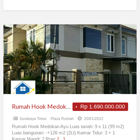
Closet
[…]
Rumah
Hook
Medokan
Ayu
Rumah Hook Medokan Ayu
Rp 1.690.000.000
Surabaya Timur
Plaza Rumah
20/01/2022
Rumah Hook Medokan Ayu Luas tanah: 9 x 11 (99 m2)
Luas bangunan: -+126 m2 (2Lt) Kamar Tidur: 3 + 1
Kamar Mandi: 2 Row:
[…]