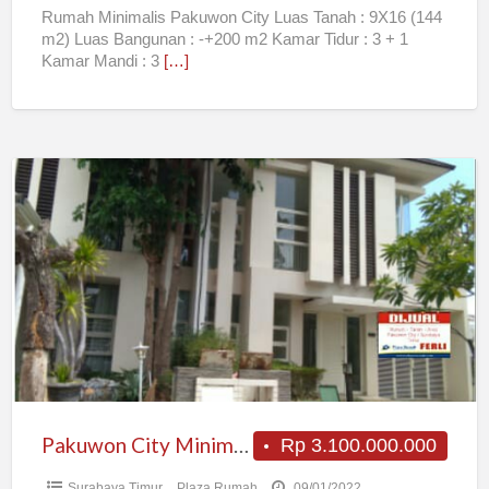
Rumah Minimalis Pakuwon City Luas Tanah : 9X16 (144
m2) Luas Bangunan : -+200 m2 Kamar Tidur : 3 + 1
Kamar Mandi : 3
[…]
Pakuwon
City
Minimalis
Pakuwon City Minimalis
Rp 3.100.000.000
Surabaya Timur
Plaza Rumah
09/01/2022