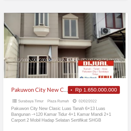
Pakuwon
City
New
Clasic
Pakuwon City New Clasic
Rp 1.650.000.000
Surabaya Timur
Plaza Rumah
02/02/2022
Pakuwon City New Clasic Luas Tanah 6×13 Luas
Bangunan -+120 Kamar Tidur 4+1 Kamar Mandi 2+1
Carport 2 Mobil Hadap Selatan Sertifikat SHGB
Rp1.650.000.000,- Jika
[…]