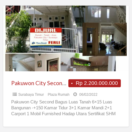
Pakuwon
City
Second
Bagus
Pakuwon City Second Bagus
Rp 2.200.000.000
Surabaya Timur
Plaza Rumah
06/02/2022
Pakuwon City Second Bagus Luas Tanah 6×15 Luas
Bangunan -+150 Kamar Tidur 3+1 Kamar Mandi 2+1
Carport 1 Mobil Furnished Hadap Utara Sertifikat SHM
Rp2.200.000.000,-
[…]