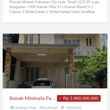
Rumah Mewah Pakuwon City Luas Tanah 12.5×25 Luas
Bangunan -+550 Kamar Tidur 5+1 Kamar Mandi 5+1
Carport 2 Mobil Garasi 2 Mobil Hadap Utara Sertifikat
[…]
Rumah
Minimalis
Pakuwon
City
Rumah Minimalis Pakuwon City
Rp 2.900.000.000
Surabaya Timur
Plaza Rumah
10/01/2022