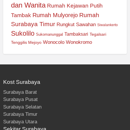
dan Wanita
Rumah Kejawan Putih
Rumah
Rumah Mulyorejo
Tambak
Surabaya Timur
Rungkut
Sawahan
Siwalankerto
Sukolilo
Tambaksari
Tegalsari
Sukomanunggal
Wonocolo
Wonokromo
Tenggilis Mejoyo
Kost Surabaya
Surabaya Barat
Surabaya Pusat
Surabaya Selatan
Surabaya Timur
Surabaya Utara
Sekitar Surabaya