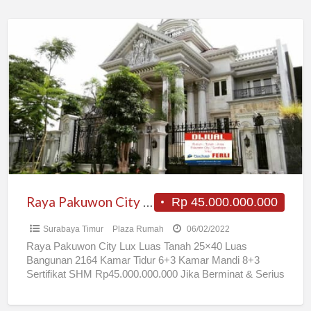
Raya
Pakuwon
City
Lux
Raya Pakuwon City Lux
Rp 45.000.000.000
Surabaya Timur
Plaza Rumah
06/02/2022
Raya Pakuwon City Lux Luas Tanah 25×40 Luas
Bangunan 2164 Kamar Tidur 6+3 Kamar Mandi 8+3
Sertifikat SHM Rp45.000.000.000 Jika Berminat & Serius
Silahkan Call
[…]