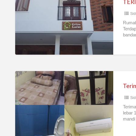
TER
PUTRA
Sid
PUTRI
Rumah 
Terdap
banda
Terima
Kost
Teri
Putri
Sid
Terima
lebar 
mandi 
WIFI,p