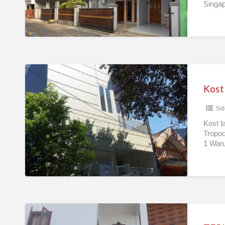
Singap
Kost
Daerah
Tropodo
Sid
–
Rungkut
Kost l
Tropod
Industri
1 Waru
Murah
dan
Strategis
TERIMA
KOS