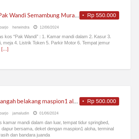
Kos Pak Wandi Semambung Murah Dekat Juanda
Rp 550.000
oarjo
herwindra
12/06/2024
tas kos “Pak Wandi” : 1. Kamar mandi dalam 2. Kasur 3.
, meja 4. Listrik Token 5. Parkir Motor 6. Tempat jemur
.
[…]
kos bangah belakang maspion1 aloha
Rp 500.000
oarjo
jamaludin
01/06/2024
tas kamar mandi dalam dan luar, tempat tidur springbed,
, dapur bersama, deket dengan maspion1 aloha, terminal
asih dan bandara juanda