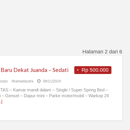
Halaman 2 dari 6
 Baru Dekat Juanda – Sedati
Rp 500.000
oarjo
ilhamadiputra
08/11/2024
TAS – Kamar mandi dalam – Single / Super Spring Bed –
 – Genset – Dapur mini – Parkir motor/mobil – Warkop 24
]