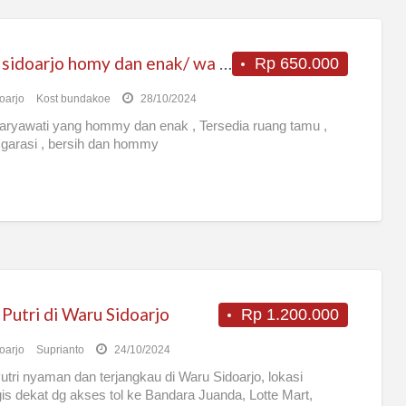
Kost sidoarjo homy dan enak/ wa 082231017490
Rp 650.000
oarjo
Kost bundakoe
28/10/2024
aryawati yang hommy dan enak , Tersedia ruang tamu ,
 garasi , bersih dan hommy
Putri di Waru Sidoarjo
Rp 1.200.000
oarjo
Suprianto
24/10/2024
utri nyaman dan terjangkau di Waru Sidoarjo, lokasi
gis dekat dg akses tol ke Bandara Juanda, Lotte Mart,