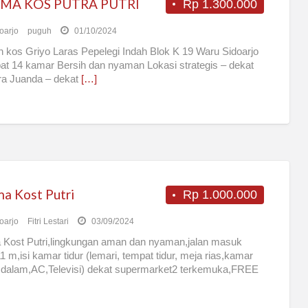
IMA KOS PUTRA PUTRI
Rp 1.300.000
oarjo
puguh
01/10/2024
kos Griyo Laras Pepelegi Indah Blok K 19 Waru Sidoarjo
at 14 kamar Bersih dan nyaman Lokasi strategis – dekat
ra Juanda – dekat
[…]
ma Kost Putri
Rp 1.000.000
oarjo
Fitri Lestari
03/09/2024
 Kost Putri,lingkungan aman dan nyaman,jalan masuk
11 m,isi kamar tidur (lemari, tempat tidur, meja rias,kamar
dalam,AC,Televisi) dekat supermarket2 terkemuka,FREE
arkir motor di
[…]