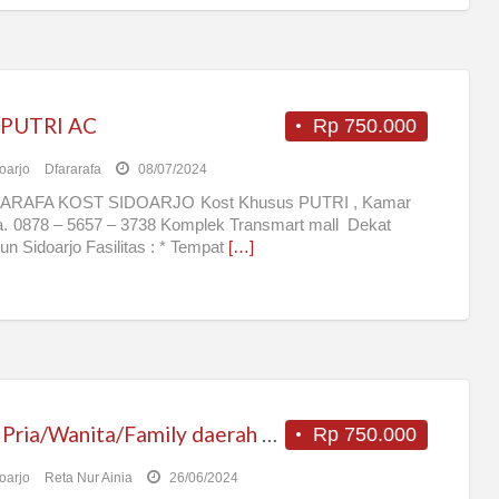
PUTRI AC
Rp 750.000
oarjo
Dfararafa
08/07/2024
ARAFA KOST SIDOARJO Kost Khusus PUTRI , Kamar
. 0878 – 5657 – 3738 Komplek Transmart mall Dekat
lun Sidoarjo Fasilitas : * Tempat
[…]
Kost Pria/Wanita/Family daerah Sidoarjo Kota
Rp 750.000
oarjo
Reta Nur Ainia
26/06/2024