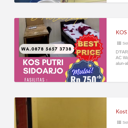
KOS
PUTRI
KOS 
AC
Sid
D’FAR
AC Wa
alun-a
Kost
Pria/Wanita/Family
daerah
Sid
Sidoarjo