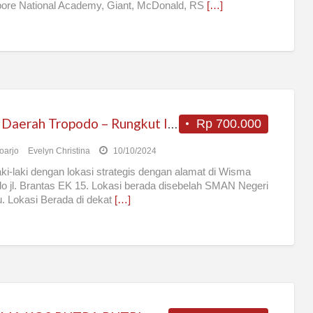
ore National Academy, Giant, McDonald, RS
[…]
Kost Daerah Tropodo – Rungkut Industri Murah dan Strategis
Rp 700.000
oarjo
Evelyn Christina
10/10/2024
aki-laki dengan lokasi strategis dengan alamat di Wisma
o jl. Brantas EK 15. Lokasi berada disebelah SMAN Negeri
. Lokasi Berada di dekat
[…]