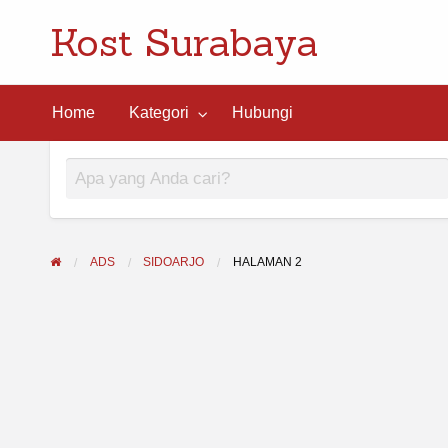
Kost Surabaya
ngi
Home
Kategori
Hubungi
ADS
SIDOARJO
HALAMAN 2