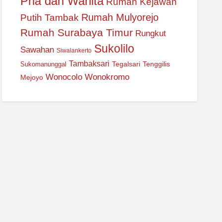
Pria dan Wanita
Rumah Kejawan
Rumah Mulyorejo
Putih Tambak
Rumah Surabaya Timur
Rungkut
Sukolilo
Sawahan
Siwalankerto
Tambaksari
Tegalsari
Tenggilis
Sukomanunggal
Wonocolo
Wonokromo
Mejoyo