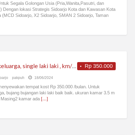
ntuk Segala Golongan Usia (Pria,Wanita,Pasutri, dan
) Dengan lokasi Strategis Sidoarjo Kota dan Kawasan Kota
a (MCD Sidoarjo, X2 Sidoarjo, SMAN 2 Sidoarjo, Taman
Kos keluarga, single laki laki , km/wc didalam, sukodono sidoarjo
Rp 350.000
oarjo
pakpuh
18/06/2024
enyewakan tempat kost Rp 350.000 /bulan. Untuk
ga, bujang bujangan laki laki baik baik. ukuran kamar 3.5 m
. Masing2 kamar ada
[…]