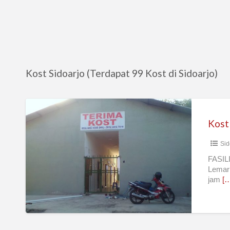
Kost Sidoarjo (Terdapat 99 Kost di Sidoarjo)
Kost
Baru
Kost
Dekat
Sid
Juanda
–
FASILI
Lemari
Sedati
jam
[…