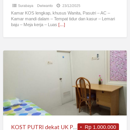
Surabaya
Dwiwanto
23/12/2025
Kamar KOS lengkap, khusus Wanita, Pasutri – AC –
Kamar mandi dalam – Tempat tidur dan kasur – Lemari
baju – Meja kerja – Luas
[…]
KOST
PUTRI
dekat
UK
PETRA
&
Rungkut
SIER
KOST PUTRI dekat UK PETRA & Rungkut SIER
Rp 1.000.000