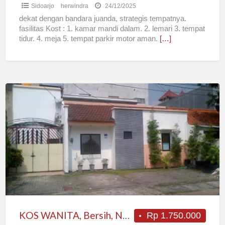
Sidoarjo
herwindra
24/12/2025
dekat dengan bandara juanda, strategis tempatnya.
fasilitas Kost : 1. kamar mandi dalam. 2. lemari 3. tempat
tidur. 4. meja 5. tempat parkir motor aman.
[…]
KOS
WANITA,
Bersih,
Nyaman,
Tenang,
Ngagel
Jaya
KOS WANITA, Bersih, Nyaman, Tenang, Ngagel Jaya
Rp 1.750.000