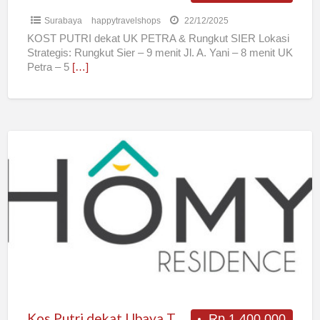
Surabaya
happytravelshops
22/12/2025
KOST PUTRI dekat UK PETRA & Rungkut SIER Lokasi
Strategis: Rungkut Sier – 9 menit Jl. A. Yani – 8 menit UK
Petra – 5
[…]
Kos
Putri
dekat
Ubaya
Tenggilis
Kos Putri dekat Ubaya Tenggilis
Rp 1.400.000