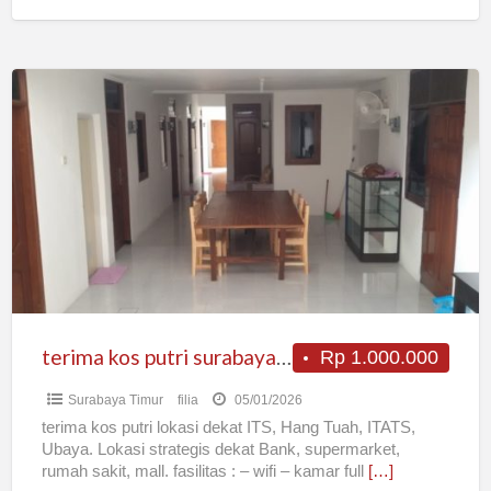
terima
kos
putri
surabaya
timur
araya
tahap
2
terima kos putri surabaya timur araya tahap 2
Rp 1.000.000
Surabaya Timur
filia
05/01/2026
terima kos putri lokasi dekat ITS, Hang Tuah, ITATS,
Ubaya. Lokasi strategis dekat Bank, supermarket,
rumah sakit, mall. fasilitas : – wifi – kamar full
[…]