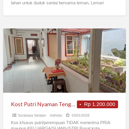
lahan untuk duduk santai bersama teman, Lemari
pakaian, Kasur, Bantal,
[…]
Kost
Putri
Nyaman
Tengah
Kota
Kost Putri Nyaman Tengah Kota
Rp 1.200.000
Surabaya Selatan
individu
03/01/2026
Kos khusus putri/perempuan TIDAK menerima PRIA
maupun KELUARGA/SUAMI-ISTRI Pusat kota