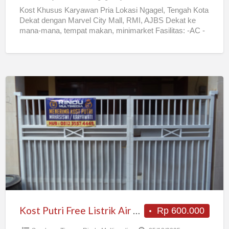
Kost Khusus Karyawan Pria Lokasi Ngagel, Tengah Kota
Dekat dengan Marvel City Mall, RMI, AJBS Dekat ke
mana-mana, tempat makan, minimarket Fasilitas: -AC -
Kamar mandi
[…]
Kost
Putri
Free
Listrik
Air
Wifi,
Dekat
UNAIR,
Akses
24
Kost Putri Free Listrik Air Wifi, Dekat UNAIR, Akses 24 jam
Rp 600.000
jam