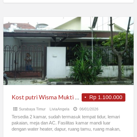
Kost
putri
Wisma
Mukti
F110
Kost putri Wisma Mukti F110
Rp 1.100.000
Surabaya Timur
LiviaAngela
06/01/2026
Tersedia 2 kamar, sudah termasuk tempat tidur, lemari
pakaian, meja dan AC. Fasilitas kamar mandi luar
dengan water heater, dapur, ruang tamu, ruang makan,
cuci
[…]