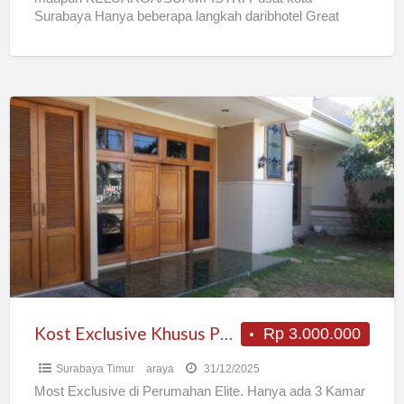
Surabaya Hanya beberapa langkah daribhotel Great
Diponegoro dan KFC jl Raya Diponegoro 10 menit dari
[…]
Kost
Exclusive
Khusus
Putri
Kost Exclusive Khusus Putri
Rp 3.000.000
Surabaya Timur
araya
31/12/2025
Most Exclusive di Perumahan Elite. Hanya ada 3 Kamar