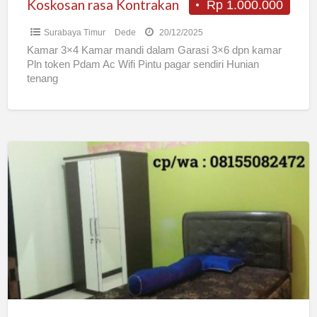
Koskosan rasa Kontrakan
Rp 1.000.000
Surabaya Timur
Dede
20/12/2025
Kamar 3×4 Kamar mandi dalam Garasi 3×6 dpn kamar
Pln token Pdam Ac Wifi Pintu pagar sendiri Hunian
tenang
Kost
Putri
Surabaya
Wonocolo