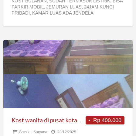
KOST BULANAN, SUDAH TERMASUK LISTRIK, BISA
PARKIR MOBIL, JEMURAN LUAS, 24JAM KUNCI
PRIBADI, KAMAR LUAS ADA JENDELA
Kost
wanita
di
pusat
kota
Gresik
(BP
Kulon)
Kost wanita di pusat kota Gresik (BP Kulon)
Rp 400.000
Gresik
Suryana
28/12/2025