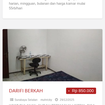
harian, mingguan, bulanan dan harga kamar mulai
55rb/hari
DARIFI
BERKAH
DARIFI BERKAH
Rp 850.000
Surabaya Selatan
muhricky
29/12/2025