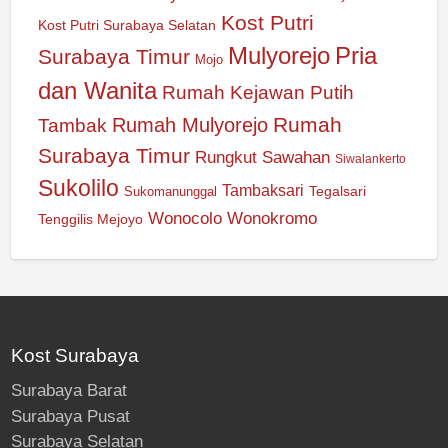
Kost Putri
Kost Putri Surabaya Selatan
Mulyorejo
Pria
Surabaya Timur
Mojo
dan Wanita
Rumah Kejawan Putih
Rumah
Rumah Mulyorejo
Tambak
Surabaya Timur
Rungkut
Sawahan
Siwalankerto
Sukolilo
Tambaksari
Tegalsari
Sukomanunggal
Wonocolo
Wonokromo
Tenggilis Mejoyo
Kost Surabaya
Surabaya Barat
Surabaya Pusat
Surabaya Selatan