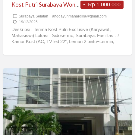
Kost Putri Surabaya Wonocolo
Rp 1.000.000
Surabaya Selatan
anggayuhmahardika@gmail.com
19/12/2025
Deskripsi : Terima Kost Putri Exclusive (Karyawati,
Mahasiswi) Lokasi : Sidosermo, Surabaya. Fasilitas : 7
Kamar Kost (AC, TV led 22″, Lemari 2 pintu+cermin,
Spring
[…]
Metroliving