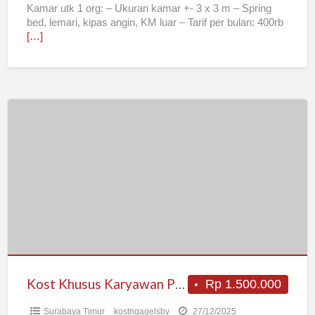
Kamar utk 1 org: – Ukuran kamar +- 3 x 3 m – Spring
bed, lemari, kipas angin, KM luar – Tarif per bulan: 400rb
[…]
Kost
Khusus
Karyawan
Pria
di
Ngagel
Kost Khusus Karyawan Pria di Ngagel
Rp 1.500.000
Surabaya Timur
kostngagelsby
27/12/2025