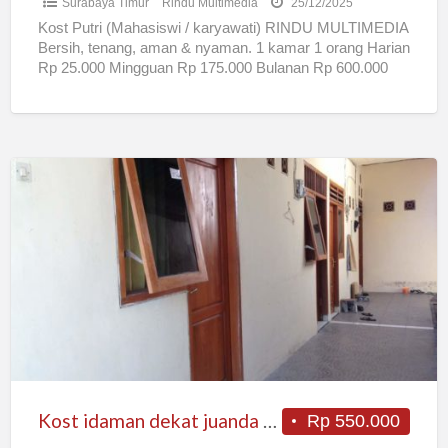
Surabaya Timur
Rindu Multimedia
25/12/2025
Kost Putri (Mahasiswi / karyawati) RINDU MULTIMEDIA
Bersih, tenang, aman & nyaman. 1 kamar 1 orang Harian
Rp 25.000 Mingguan Rp 175.000 Bulanan Rp 600.000
[…]
Kost
idaman
dekat
juanda
nyaman
terjangkau
Kost idaman dekat juanda nyaman terjangkau
Rp 550.000