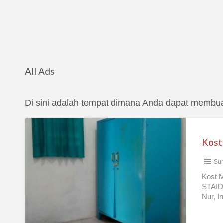
All Ads
Di sini adalah tempat dimana Anda dapat membuat
Kost
Murah
Mahasiswa
Sur
Putra
Sukolilo
Kost 
STAID 
Nur, I