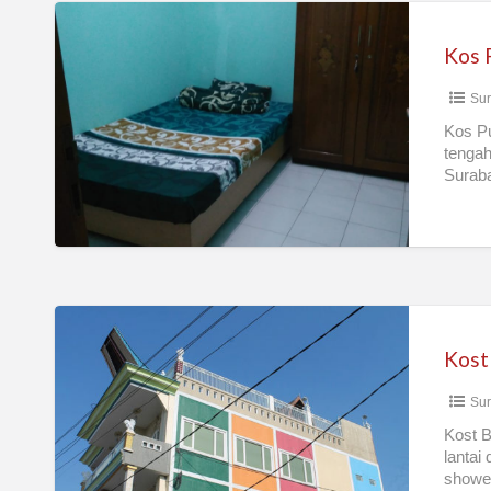
Kos
Putra
Lokasi
Sur
Strategis,
Tenang
Kos Pu
tengah
dan
Surab
Nyaman
Kost
Bhinneka
Tunggal
Sur
Ika
area
Kost B
lantai
SIMO
shower