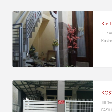
Kostan
Ibu
Kost
Chusnul
Sur
Kosta
KOST
JARWO
KOS
Sur
FASIL