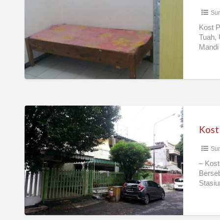
Murah
Sur
Kost P
Tuah, 
Mandi 
Kost
strategis
Kost
Surabaya
Sur
Pusat
– Kost
Berseb
Stasiu