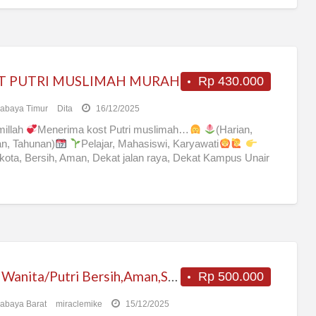
T PUTRI MUSLIMAH MURAH
Rp 430.000
abaya Timur
Dita
16/12/2025
millah
Menerima kost Putri muslimah…
(Harian,
n, Tahunan)
Pelajar, Mahasiswi, Karyawati
kota, Bersih, Aman, Dekat jalan raya, Dekat Kampus Unair
LN1300watt, PDAM, Dapur
[…]
Kost Wanita/Putri Bersih,Aman,Sejuk,Strategis di Surabaya barat Include LISTRIK
Rp 500.000
abaya Barat
miraclemike
15/12/2025