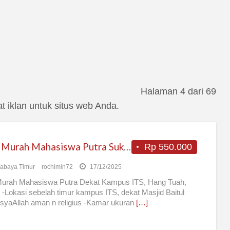
Halaman 4 dari 69
 iklan untuk situs web Anda.
Kost Murah Mahasiswa Putra Sukolilo
Rp 550.000
abaya Timur
rochimin72
17/12/2025
Murah Mahasiswa Putra Dekat Kampus ITS, Hang Tuah,
-Lokasi sebelah timur kampus ITS, dekat Masjid Baitul
nsyaAllah aman n religius -Kamar ukuran
[…]