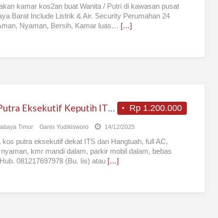
kan kamar kos2an buat Wanita / Putri di kawasan pusat
ya Barat Include Listrik & Air. Security Perumahan 24
Aman, Nyaman, Bersih, Kamar luas…
[…]
Kos Putra Eksekutif Keputih ITS Surabaya
Rp 1.200.000
abaya Timur
Ganis Yudikisworo
14/12/2025
 kos putra eksekutif dekat ITS dan Hangtuah, full AC,
nyaman, kmr mandi dalam, parkir mobil dalam, bebas
. Hub. 081217697978 (Bu. Iis) atau
[…]