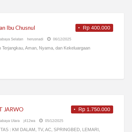
an Ibu Chusnul
Rp 400.000
abaya Selatan
herusnadi
06/12/2025
n Terjangkau, Aman, Nyama, dan Kekeluargaan
T JARWO
Rp 1.750.000
abaya Utara
j412wa
05/12/2025
ITAS : KM DALAM, TV, AC, SPRINGBED, LEMARI,