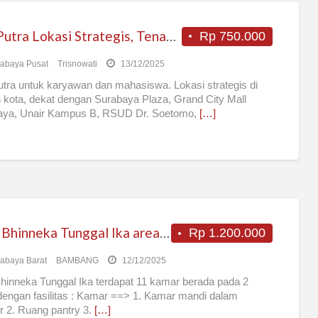
Kos Putra Lokasi Strategis, Tenang dan Nyaman
Rp 750.000
abaya Pusat
Trisnowati
13/12/2025
tra untuk karyawan dan mahasiswa. Lokasi strategis di
 kota, dekat dengan Surabaya Plaza, Grand City Mall
aya, Unair Kampus B, RSUD Dr. Soetomo,
[…]
Kost Bhinneka Tunggal Ika area SIMO fasilitas Lengkap
Rp 1.200.000
abaya Barat
BAMBANG
12/12/2025
hinneka Tunggal Ika terdapat 11 kamar berada pada 2
 dengan fasilitas : Kamar ==> 1. Kamar mandi dalam
 2. Ruang pantry 3.
[…]