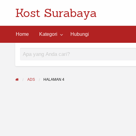
Kost Surabaya
ngi
Home
Kategori
Hubungi
ADS
HALAMAN 4