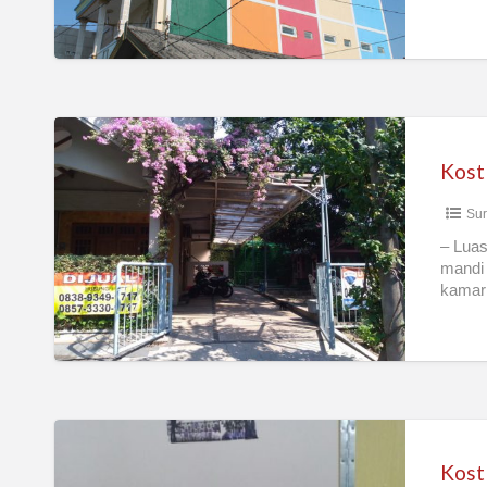
fasilitas
Lengkap
Kost
Dr.
Kost 
Ismail
Sur
– Luas
mandi 
kamar 
Kost
Cewek
Kost