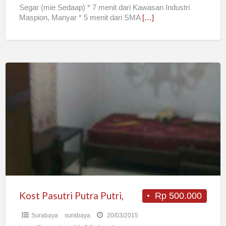
Segar (mie Sedaap) * 7 menit dari Kawasan Industri
Maspion, Manyar * 5 menit dari SMA
[…]
Kost
Pasutri
Putra
Putri,
Kost Pasutri Putra Putri,
Rp 500.000
Surabaya
surabaya
20/03/2015