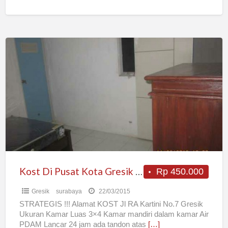
kampus ITS
[…]
Kost
Di
Pusat
Kota
Gresik
0
Jalan
Kost Di Pusat Kota Gresik 0 Jalan
Rp 450.000
Gresik
surabaya
22/03/2015
STRATEGIS !!! Alamat KOST Jl RA Kartini No.7 Gresik
Ukuran Kamar Luas 3×4 Kamar mandiri dalam kamar Air
PDAM Lancar 24 jam ada tandon atas
[…]