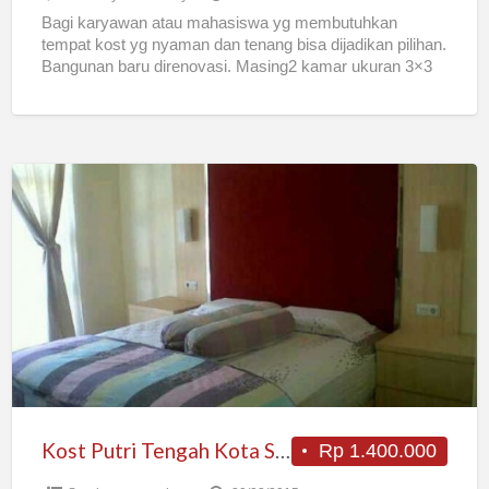
Bagi karyawan atau mahasiswa yg membutuhkan
tempat kost yg nyaman dan tenang bisa dijadikan pilihan.
Bangunan baru direnovasi. Masing2 kamar ukuran 3×3
meter, jumlah kamar
[…]
Kost
Putri
Tengah
Kota
Surabaya
Kost Putri Tengah Kota Surabaya
Rp 1.400.000