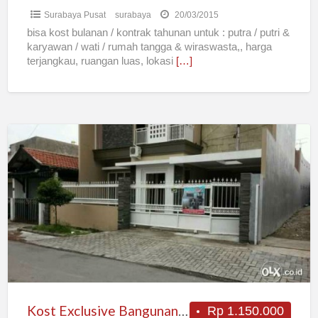
Surabaya Pusat
surabaya
20/03/2015
bisa kost bulanan / kontrak tahunan untuk : putra / putri &
karyawan / wati / rumah tangga & wiraswasta,, harga
terjangkau, ruangan luas, lokasi
[…]
Kost
Exclusive
Bangunan
Baru
100%
Kost Exclusive Bangunan Baru 100%
Rp 1.150.000