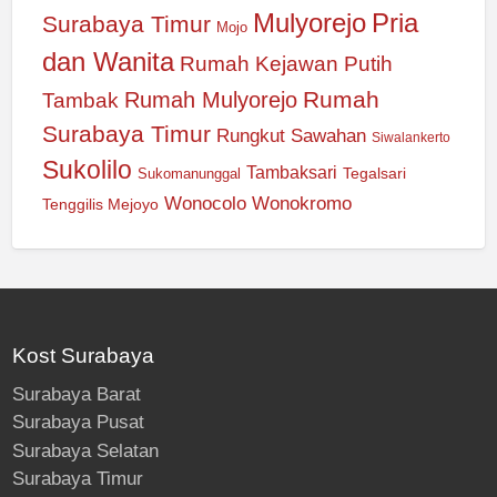
Mulyorejo
Pria
Surabaya Timur
Mojo
dan Wanita
Rumah Kejawan Putih
Rumah
Rumah Mulyorejo
Tambak
Surabaya Timur
Rungkut
Sawahan
Siwalankerto
Sukolilo
Tambaksari
Tegalsari
Sukomanunggal
Wonocolo
Wonokromo
Tenggilis Mejoyo
Kost Surabaya
Surabaya Barat
Surabaya Pusat
Surabaya Selatan
Surabaya Timur