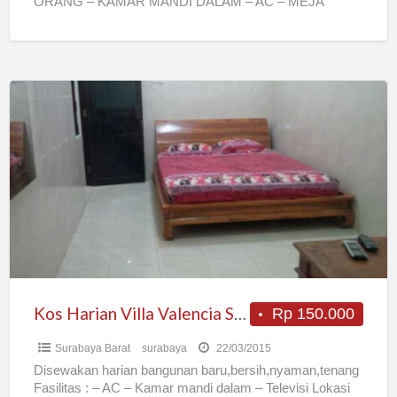
ORANG – KAMAR MANDI DALAM – AC – MEJA
KURSI
[…]
Kos
Harian
Villa
Valencia
Surabaya
Barat
Kos Harian Villa Valencia Surabaya Barat
Rp 150.000
Surabaya Barat
surabaya
22/03/2015
Disewakan harian bangunan baru,bersih,nyaman,tenang
Fasilitas : – AC – Kamar mandi dalam – Televisi Lokasi