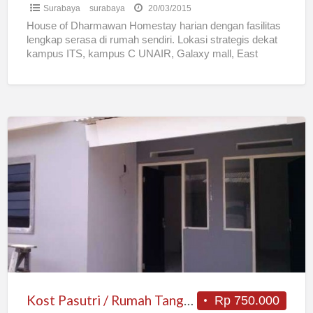
Surabaya
surabaya
20/03/2015
House of Dharmawan Homestay harian dengan fasilitas
lengkap serasa di rumah sendiri. Lokasi strategis dekat
kampus ITS, kampus C UNAIR, Galaxy mall, East
Coast mall,
[…]
Kost
Pasutri
/
Rumah
Tangga,karyawan,bujangan
Dll
Kost Pasutri / Rumah Tangga,karyawan,bujangan Dll
Rp 750.000