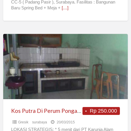
CC-5 ( Padang Pasir ), Surabaya. Fasilitas : Bangunan
Baru Spring Bed + Meja +
[…]
Kos
Putra
Di
Perum
Pongangan
Indah
Suci
Gresik
Kos Putra Di Perum Pongangan Indah Suci Gresik
Rp 250.000
Gresik
surabaya
20/03/2015
LOKASI STRATEGIS: * 5 menit dari PT Karunia Alam