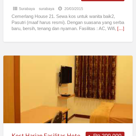
Surabaya
surabaya
20/03/2015
Cemerlang House 21. Sewa kos untuk wanita baik2,
Pasutri (maaf harus resmi). Dengan suasana yang serba
baru, bersih, tenang dan nyaman. Fasilitas : AC, Wifi,
[…]
Kost
Harian
Fasilitas
Hotel
Dekat
Its
Kost Harian Fasilitas Hotel Dekat Its
Rp 200.000