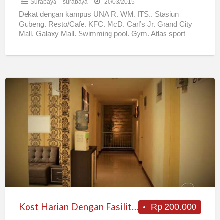
Surabaya
surabaya
20/03/2015
Dekat dengan kampus UNAIR. WM. ITS.. Stasiun
Gubeng. Resto/Cafe. KFC. McD. Carl’s Jr. Grand City
Mall. Galaxy Mall. Swimming pool. Gym. Atlas sport
center. Praktek
[…]
Kost
Harian
Dengan
Fasilitas
Hotel
Dekat
Galaxy
Mall
Kost Harian Dengan Fasilitas Hotel Dekat Galaxy Mall
Rp 200.000