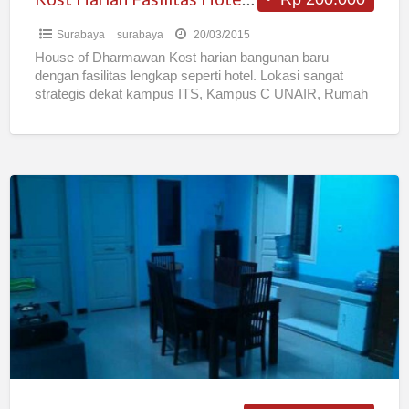
Surabaya
surabaya
20/03/2015
House of Dharmawan Kost harian bangunan baru
dengan fasilitas lengkap seperti hotel. Lokasi sangat
strategis dekat kampus ITS, Kampus C UNAIR, Rumah
sakit UNAIR, Galaxy
[…]
Kost
Baru
Pria
Vip
Dekat
Its
Hang
Tuah