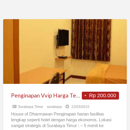
Penginapan
Vvip
Harga
Terjangkau
Di
Surabaya
Penginapan Vvip Harga Terjangkau Di Surabaya
Rp 200.000
Surabaya Timur
surabaya
22/03/2015
House of Dharmawan Penginapan harian fasilitas
lengkap seperti hotel dengan harga ekonomis. Lokasi
sangat strategis di Surabaya Timur : – 5 menit ke