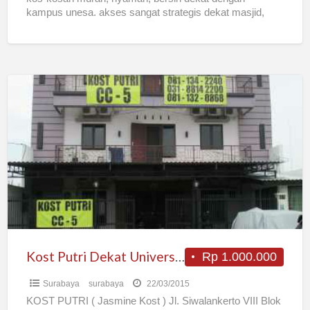
kampus unesa. akses sangat strategis dekat masjid,
mall royal plaza,kampus unesa pasar dan
[…]
Kost
Putri
Dekat
Universitas
Kristen
Petra
Surabaya
Kost Putri Dekat Universitas Kristen Petra Surabaya
Rp 1.000.000
Surabaya
surabaya
22/03/2015
KOST PUTRI ( Jasmine Kost ) Jl. Siwalankerto VIII Blok