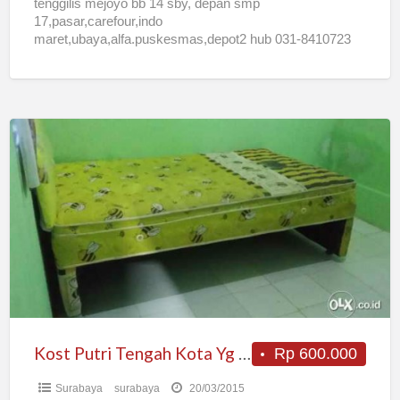
tenggilis mejoyo bb 14 sby, depan smp
17,pasar,carefour,indo
maret,ubaya,alfa.puskesmas,depot2 hub 031-8410723
Kost
Putri
Tengah
Kota
Yg
Nyaman
Kost Putri Tengah Kota Yg Nyaman
Rp 600.000
Surabaya
surabaya
20/03/2015