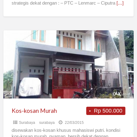
strategis dekat dengan : – PTC – Lenmarc – Ciputra
[…]
Kos-
kosan
Murah
Kos-kosan Murah
Rp 500.000
Surabaya
surabaya
22/03/2015
disewakan kos-kosan khusus mahasiswi putri. kondisi
kos-kosan murah, nyaman, bersih dekat dengan