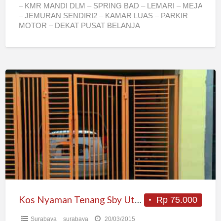
– KMR MANDI DLM – SPRING BAD – LEMARI – MEJA
– JEMURAN SENDIRI2 – KAMAR LUAS – PARKIR
MOTOR – DEKAT PUSAT BELANJA
PALAPA,SUTOS,KODAM
[…]
Kos
Nyaman
Tenang
Sby
Utara
Pusat
Timur
Kos Nyaman Tenang Sby Utara Pusat Timur
Rp 75.000
Surabaya
surabaya
20/03/2015