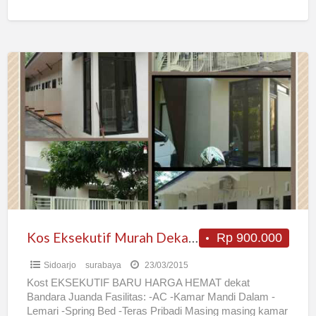
ROOM (2 ORG) 150RB DELUXE
[…]
Kos
Eksekutif
Murah
Dekat
Bandara
Juanda
Surabaya
Kos Eksekutif Murah Dekat Bandara Juanda Surabaya
Rp 900.000
Sidoarjo
surabaya
23/03/2015
Kost EKSEKUTIF BARU HARGA HEMAT dekat
Bandara Juanda Fasilitas: -AC -Kamar Mandi Dalam -
Lemari -Spring Bed -Teras Pribadi Masing masing kamar