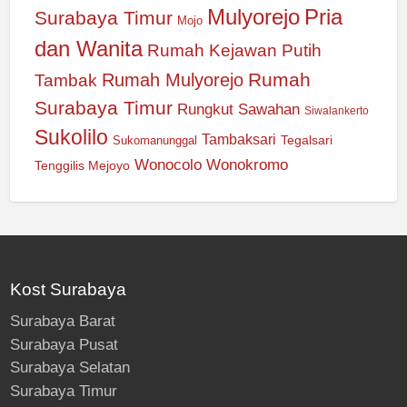
Mulyorejo
Pria
Surabaya Timur
Mojo
dan Wanita
Rumah Kejawan Putih
Rumah
Rumah Mulyorejo
Tambak
Surabaya Timur
Rungkut
Sawahan
Siwalankerto
Sukolilo
Tambaksari
Tegalsari
Sukomanunggal
Wonocolo
Wonokromo
Tenggilis Mejoyo
Kost Surabaya
Surabaya Barat
Surabaya Pusat
Surabaya Selatan
Surabaya Timur