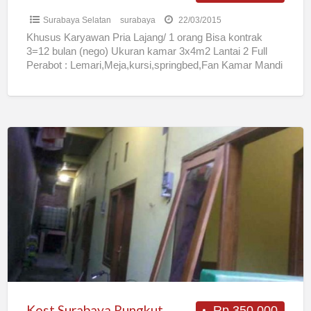
Surabaya Selatan
surabaya
22/03/2015
Khusus Karyawan Pria Lajang/ 1 orang Bisa kontrak
3=12 bulan (nego) Ukuran kamar 3x4m2 Lantai 2 Full
Perabot : Lemari,Meja,kursi,springbed,Fan Kamar Mandi
luar Parkir Luas
[…]
Kost
Surabaya
Rungkut
Kost Surabaya Rungkut
Rp 350.000