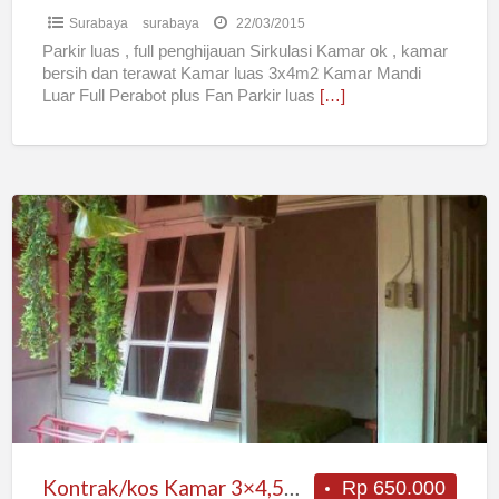
Surabaya
surabaya
22/03/2015
Parkir luas , full penghijauan Sirkulasi Kamar ok , kamar
bersih dan terawat Kamar luas 3x4m2 Kamar Mandi
Luar Full Perabot plus Fan Parkir luas
[…]
Kontrak/kos
Kamar
3×4,5m2
Jemur
Andayani
Sby
Kontrak/kos Kamar 3×4,5m2 Jemur Andayani Sby
Rp 650.000