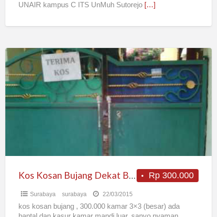
UNAIR kampus C ITS UnMuh Sutorejo
[…]
Kos
Kosan
Bujang
Dekat
Bandara
Juanda
Kos Kosan Bujang Dekat Bandara Juanda
Rp 300.000
Surabaya
surabaya
22/03/2015
kos kosan bujang , 300.000 kamar 3×3 (besar) ada
bantal dan kasur kamar mandi luar. sanyo nyaman,