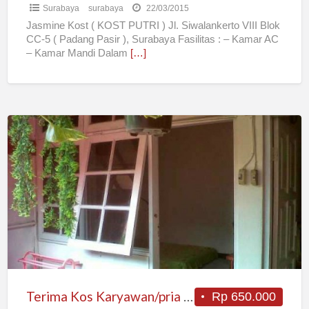
Surabaya
surabaya
22/03/2015
Jasmine Kost ( KOST PUTRI ) Jl. Siwalankerto VIII Blok
CC-5 ( Padang Pasir ), Surabaya Fasilitas : – Kamar AC
– Kamar Mandi Dalam
[…]
Terima
Kos
Karyawan/pria
Dkt
Jemursari&rungkut
Terima Kos Karyawan/pria Dkt Jemursari&rungkut
Rp 650.000