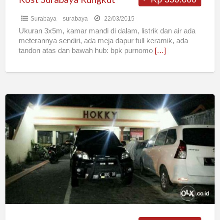
Surabaya
surabaya
22/03/2015
Ukuran 3x5m, kamar mandi di dalam, listrik dan air ada
meterannya sendiri, ada meja dapur full keramik, ada
tandon atas dan bawah hub: bpk purnomo
[…]
Hokky
Kost