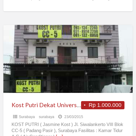
-Dapur -Jemuran -Parkir Mobil
[…]
Kost
Putri
Dekat
Universitas
Kristen
Petra
Surabaya
Kost Putri Dekat Universitas Kristen Petra Surabaya
Rp 1.000.000
Surabaya
surabaya
23/03/2015
KOST PUTRI ( Jasmine Kost ) Jl. Siwalankerto VIII Blok
CC-5 ( Padang Pasir ), Surabaya Fasilitas : Kamar Tidur