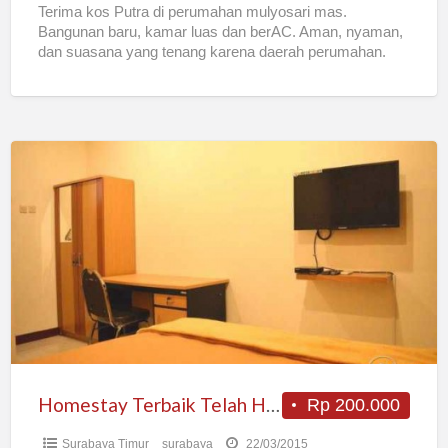
Terima kos Putra di perumahan mulyosari mas.
Bangunan baru, kamar luas dan berAC. Aman, nyaman,
dan suasana yang tenang karena daerah perumahan.
Lokasi sangat strategis
[…]
Homestay
Terbaik
Telah
Hadir
Di
Surabaya
Homestay Terbaik Telah Hadir Di Surabaya
Rp 200.000
Surabaya Timur
surabaya
22/03/2015