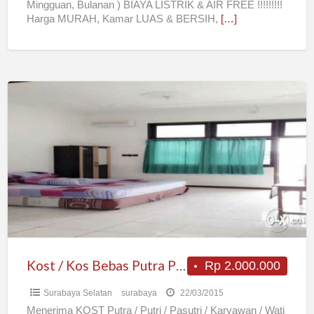
Mingguan, Bulanan ) BIAYA LISTRIK & AIR FREE !!!!!!!!!
Harga MURAH, Kamar LUAS & BERSIH,
[…]
Kost
/
Kos
Bebas
Putra
Putri
Harian
Bulanan
Surabaya
Kost / Kos Bebas Putra Putri Harian Bulanan Surabaya
Rp 2.000.000
Surabaya Selatan
surabaya
22/03/2015
Menerima KOST Putra / Putri / Pasutri / Karyawan / Wati