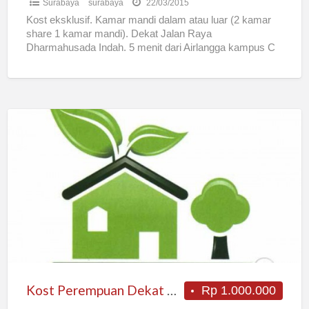
Surabaya
surabaya
22/03/2015
Kost eksklusif. Kamar mandi dalam atau luar (2 kamar
share 1 kamar mandi). Dekat Jalan Raya
Dharmahusada Indah. 5 menit dari Airlangga kampus C
dan
[…]
Kost
Perempuan
Dekat
Kampus
Petra
–
Siwalankerto
Kost Perempuan Dekat Kampus Petra – Siwalankerto
Rp 1.000.000