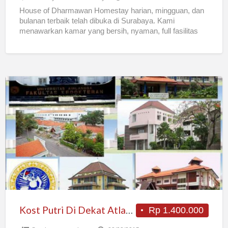
House of Dharmawan Homestay harian, mingguan, dan
bulanan terbaik telah dibuka di Surabaya. Kami
menawarkan kamar yang bersih, nyaman, full fasilitas
dengan harga yang terjangkau.
[…]
Kost
Putri
Di
Dekat
Atlas,
Galaxy
Mall,
Its
Kost Putri Di Dekat Atlas, Galaxy Mall, Its
Rp 1.400.000