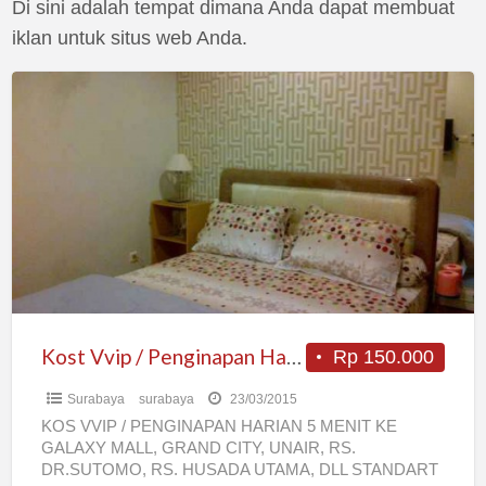
Di sini adalah tempat dimana Anda dapat membuat
iklan untuk situs web Anda.
Kost
Vvip
/
Penginapan
Harian
Dharmahusada
Surabaya
Kost Vvip / Penginapan Harian Dharmahusada Surabaya
Rp 150.000
Surabaya
surabaya
23/03/2015
KOS VVIP / PENGINAPAN HARIAN 5 MENIT KE
GALAXY MALL, GRAND CITY, UNAIR, RS.
DR.SUTOMO, RS. HUSADA UTAMA, DLL STANDART