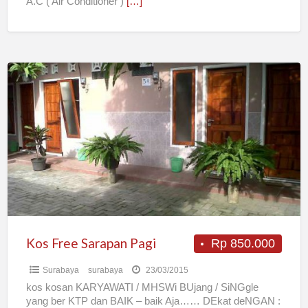
A.C ( Air Conditioner )
[…]
Kos
Free
Sarapan
Pagi
Kos Free Sarapan Pagi
Rp 850.000
Surabaya
surabaya
23/03/2015
kos kosan KARYAWATI / MHSWi BUjang / SiNGgle
yang ber KTP dan BAIK – baik Aja…… DEkat deNGAN :