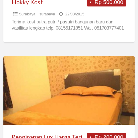
Hokky Kost
Rp 500.000
Surabaya
surabaya
22/03/2015
Terima kost putra putri / pasutri bangunan baru dan
vasilitas lengkap telp. 08155171851 Wa . 081703777401
Penginapan
Lux
Harga
Terjangkau
Di
Surabaya
Penginapan Lux Harga Terjangkau Di Surabaya
Rp 200.000