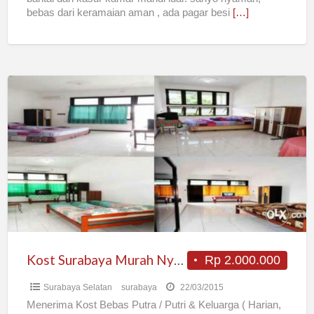
bebas dari keramaian aman , ada pagar besi
[…]
Kost
Surabaya
Murah
Nyaman
Bebas
Harian
Bulanan
Kost Surabaya Murah Nyaman Bebas Harian Bulanan
Rp 2.000.000
Surabaya Selatan
surabaya
22/03/2015
Menerima Kost Bebas Putra / Putri & Keluarga ( Harian,