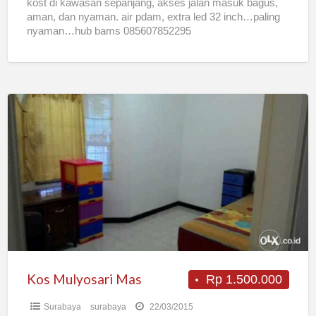
kost di kawasan sepanjang, akses jalan masuk bagus,
aman, dan nyaman. air pdam, extra led 32 inch…paling
nyaman…hub bams 085607852295
Kos
Mulyosari
Mas
Kos Mulyosari Mas
Rp 1.500.000
Surabaya
surabaya
22/03/2015