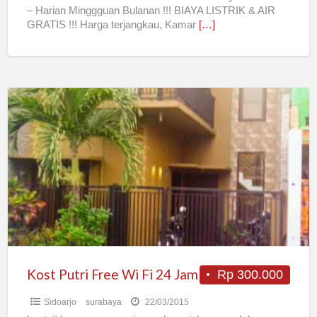
– Harian Minggguan Bulanan !!! BIAYA LISTRIK & AIR
GRATIS !!! Harga terjangkau, Kamar
[…]
Kost
Putri
Free
Wi
Fi
24
Jam
Kost Putri Free Wi Fi 24 Jam
Rp 300.000
Sidoarjo
surabaya
22/03/2015